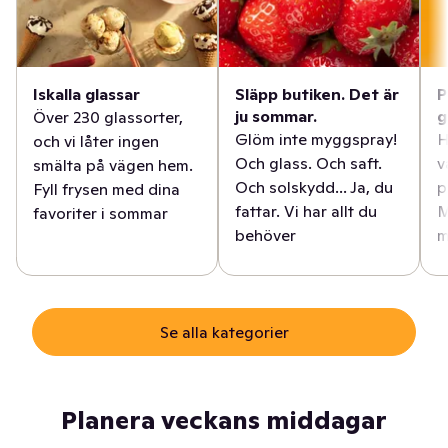
Iskalla glassar
Släpp butiken. Det är
P
ju sommar.
g
Över 230 glassorter,
Glöm inte myggspray!
H
och vi låter ingen
Och glass. Och saft.
v
smälta på vägen hem.
Och solskydd... Ja, du
p
Fyll frysen med dina
fattar. Vi har allt du
M
favoriter i sommar
behöver
m
Se alla kategorier
Planera veckans middagar