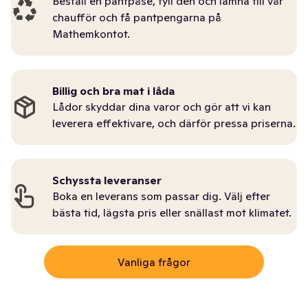
Beställ en pantpåse, fyll den och lämna till vår
chaufför och få pantpengarna på
Mathemkontot.
Billig och bra mat i låda
Lådor skyddar dina varor och gör att vi kan
leverera effektivare, och därför pressa priserna.
Schyssta leveranser
Boka en leverans som passar dig. Välj efter
bästa tid, lägsta pris eller snällast mot klimatet.
Vanliga frågor