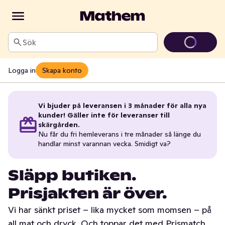
Sök
Logga in
Skapa konto
Vi bjuder på leveransen i 3 månader för alla nya
kunder! Gäller inte för leveranser till
skärgården.
Nu får du fri hemleverans i tre månader så länge du
handlar minst varannan vecka. Smidigt va?
Släpp butiken.
Prisjakten är över.
Vi har sänkt priset – lika mycket som momsen – på
all mat och dryck. Och toppar det med Prismatch