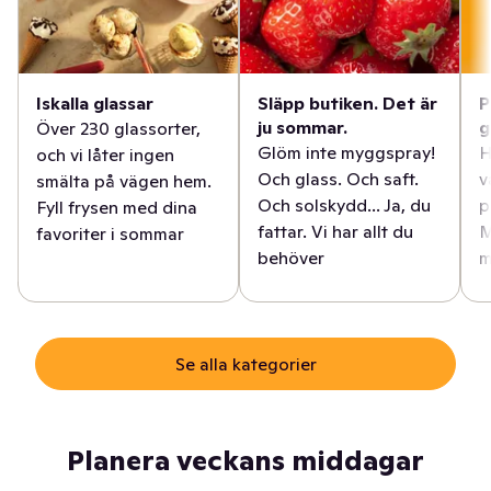
Iskalla glassar
Släpp butiken. Det är
P
ju sommar.
g
Över 230 glassorter,
Glöm inte myggspray!
H
och vi låter ingen
Och glass. Och saft.
v
smälta på vägen hem.
Och solskydd... Ja, du
p
Fyll frysen med dina
fattar. Vi har allt du
M
favoriter i sommar
behöver
m
Se alla kategorier
Planera veckans middagar