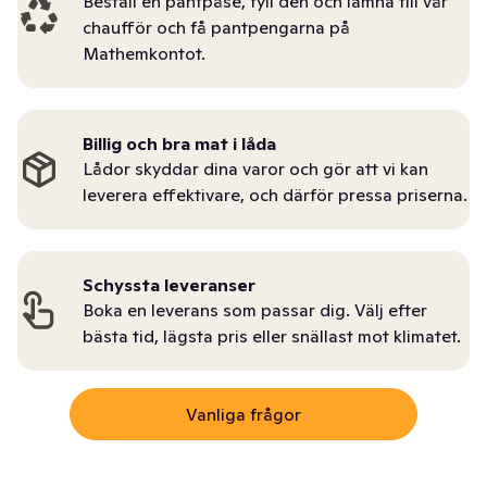
Beställ en pantpåse, fyll den och lämna till vår
chaufför och få pantpengarna på
Mathemkontot.
Billig och bra mat i låda
Lådor skyddar dina varor och gör att vi kan
leverera effektivare, och därför pressa priserna.
Schyssta leveranser
Boka en leverans som passar dig. Välj efter
bästa tid, lägsta pris eller snällast mot klimatet.
Vanliga frågor