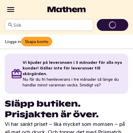
Sök
Logga in
Skapa konto
Vi bjuder på leveransen i 3 månader för alla nya
kunder! Gäller inte för leveranser till
skärgården.
Nu får du fri hemleverans i tre månader så länge du
handlar minst varannan vecka. Smidigt va?
Släpp butiken.
Prisjakten är över.
Vi har sänkt priset – lika mycket som momsen – på
all mat och dryck. Och toppar det med Prismatch