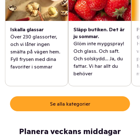
Iskalla glassar
Släpp butiken. Det är
P
ju sommar.
g
Över 230 glassorter,
Glöm inte myggspray!
H
och vi låter ingen
Och glass. Och saft.
v
smälta på vägen hem.
Och solskydd... Ja, du
p
Fyll frysen med dina
fattar. Vi har allt du
M
favoriter i sommar
behöver
m
Se alla kategorier
Planera veckans middagar