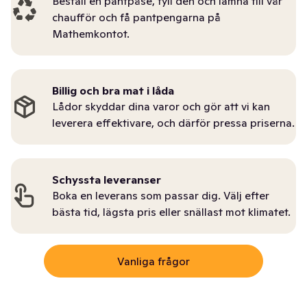
Beställ en pantpåse, fyll den och lämna till vår
chaufför och få pantpengarna på
Mathemkontot.
Billig och bra mat i låda
Lådor skyddar dina varor och gör att vi kan
leverera effektivare, och därför pressa priserna.
Schyssta leveranser
Boka en leverans som passar dig. Välj efter
bästa tid, lägsta pris eller snällast mot klimatet.
Vanliga frågor