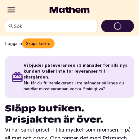
Sök
Logga in
Skapa konto
Vi bjuder på leveransen i 3 månader för alla nya
kunder! Gäller inte för leveranser till
skärgården.
Nu får du fri hemleverans i tre månader så länge du
handlar minst varannan vecka. Smidigt va?
Släpp butiken.
Prisjakten är över.
Vi har sänkt priset – lika mycket som momsen – på
all mat och dryck. Och toppar det med Prismatch