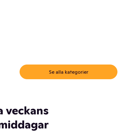
ommar.
Här får du samma varor till
samma lägsta pris som i
öm inte myggspray! Och
matbutiken. Men utan att g
ass. Och saft. Och
till matbutiken
lskydd... Ja, du fattar. Vi har
lt du behöver
Se alla kategorier
a veckans
middagar