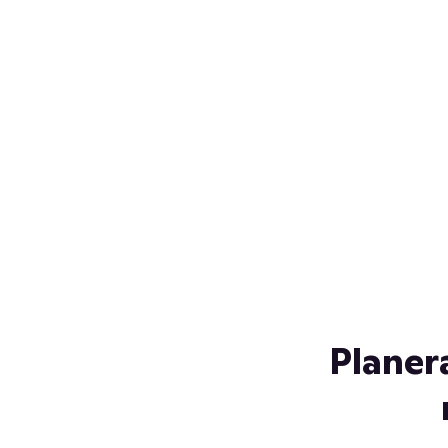
Över 230 glassorter, och vi
s
låter ingen smälta på vägen
Gl
hem. Fyll frysen med dina
gl
favoriter i sommar
so
al
Planer