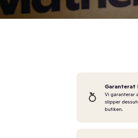
Garanterat 
Vi garanterar a
slipper dessu
butiken.