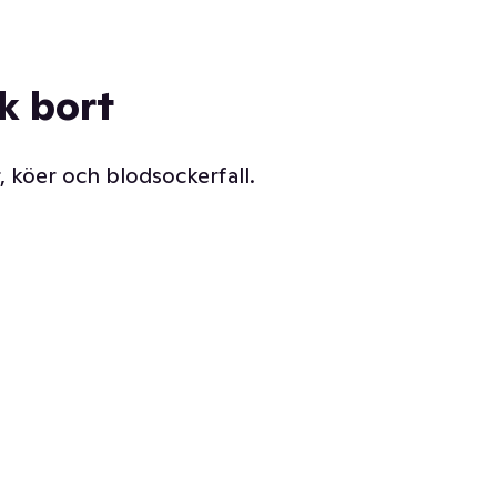
ck bort
, köer och blodsockerfall.
Vår delikatessdisk