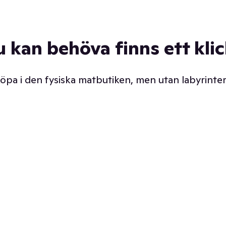
u kan behöva finns ett kli
 köpa i den fysiska matbutiken, men utan labyrinter
äpp butiken. Det är ju
Prismatch med garanti