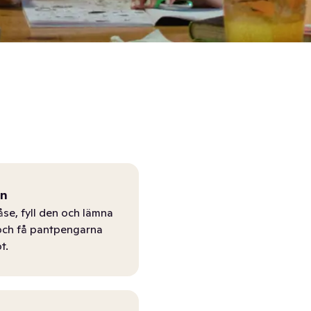
ån
åse, fyll den och lämna
r och få pantpengarna
t.