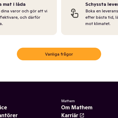
a mat i låda
Schyssta leve
dina varor och gör att vi
Boka en leverans
ffektivare, och därför
efter bästa tid, l
a.
mot klimatet.
Vanliga frågor
Mathem
ice
Om Mathem
antörer
Karriär