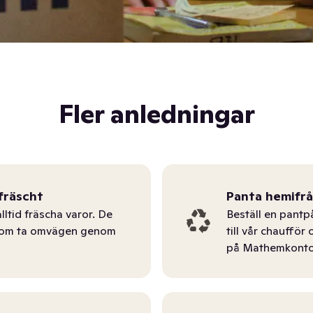
Fler anledningar
fräscht
Panta hemifr
lltid fräscha varor. De
Beställ en pantp
tom ta omvägen genom
till vår chauffö
på Mathemkonto