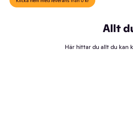
Klicka hem med leverans från 0 kr
Allt d
Här hittar du allt du kan
Iskalla glassar
Sl