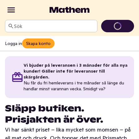
Sök
Logga in
Skapa konto
Vi bjuder på leveransen i 3 månader för alla nya
kunder! Gäller inte för leveranser till
skärgården.
Nu får du fri hemleverans i tre månader så länge du
handlar minst varannan vecka. Smidigt va?
Släpp butiken.
Prisjakten är över.
Vi har sänkt priset – lika mycket som momsen – på
all mat och dryck. Och toppar det med Prismatch