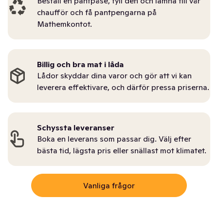
Beställ en pantpåse, fyll den och lämna till vår
chaufför och få pantpengarna på
Mathemkontot.
Billig och bra mat i låda
Lådor skyddar dina varor och gör att vi kan
leverera effektivare, och därför pressa priserna.
Schyssta leveranser
Boka en leverans som passar dig. Välj efter
bästa tid, lägsta pris eller snällast mot klimatet.
Vanliga frågor