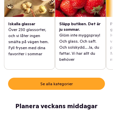
Iskalla glassar
Släpp butiken. Det är
P
ju sommar.
g
Över 230 glassorter,
Glöm inte myggspray!
H
och vi låter ingen
Och glass. Och saft.
v
smälta på vägen hem.
Och solskydd... Ja, du
p
Fyll frysen med dina
fattar. Vi har allt du
M
favoriter i sommar
behöver
m
Se alla kategorier
Planera veckans middagar