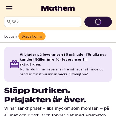
Sök
Logga in
Skapa konto
Vi bjuder på leveransen i 3 månader för alla nya
kunder! Gäller inte för leveranser till
skärgården.
Nu får du fri hemleverans i tre månader så länge du
handlar minst varannan vecka. Smidigt va?
Släpp butiken.
Prisjakten är över.
Vi har sänkt priset – lika mycket som momsen – på
all mat och dryck. Och toppar det med Prismatch