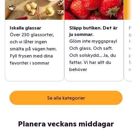
Iskalla glassar
Släpp butiken. Det är
P
ju sommar.
g
Över 230 glassorter,
Glöm inte myggspray!
H
och vi låter ingen
Och glass. Och saft.
v
smälta på vägen hem.
Och solskydd... Ja, du
p
Fyll frysen med dina
fattar. Vi har allt du
M
favoriter i sommar
behöver
m
Se alla kategorier
Planera veckans middagar