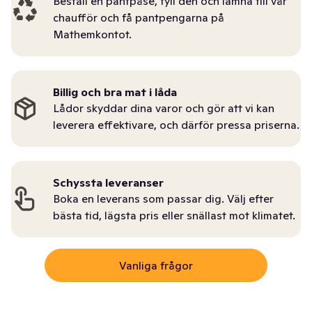
Beställ en pantpåse, fyll den och lämna till vår
chaufför och få pantpengarna på
Mathemkontot.
Billig och bra mat i låda
Lådor skyddar dina varor och gör att vi kan
leverera effektivare, och därför pressa priserna.
Schyssta leveranser
Boka en leverans som passar dig. Välj efter
bästa tid, lägsta pris eller snällast mot klimatet.
Vanliga frågor