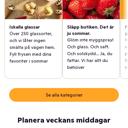
Iskalla glassar
Släpp butiken. Det är
P
ju sommar.
g
Över 230 glassorter,
Glöm inte myggspray!
H
och vi låter ingen
Och glass. Och saft.
v
smälta på vägen hem.
Och solskydd... Ja, du
p
Fyll frysen med dina
fattar. Vi har allt du
M
favoriter i sommar
behöver
m
Se alla kategorier
Planera veckans middagar