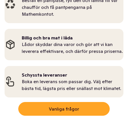
Beställ en pantpåse, fyll den och lämna till vår
chaufför och få pantpengarna på
Mathemkontot.
Billig och bra mat i låda
Lådor skyddar dina varor och gör att vi kan
leverera effektivare, och därför pressa priserna.
Schyssta leveranser
Boka en leverans som passar dig. Välj efter
bästa tid, lägsta pris eller snällast mot klimatet.
Vanliga frågor