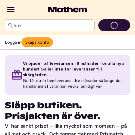
Sök
Logga in
Skapa konto
Vi bjuder på leveransen i 3 månader för alla nya
kunder! Gäller inte för leveranser till
skärgården.
Nu får du fri hemleverans i tre månader så länge du
handlar minst varannan vecka. Smidigt va?
Släpp butiken.
Prisjakten är över.
Vi har sänkt priset – lika mycket som momsen – på
all mat och dryck. Och toppar det med Prismatch