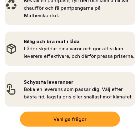
Beställ en pantpåse, fyll den och lämna till vår
chaufför och få pantpengarna på
Mathemkontot.
Billig och bra mat i låda
Lådor skyddar dina varor och gör att vi kan
leverera effektivare, och därför pressa priserna.
Schyssta leveranser
Boka en leverans som passar dig. Välj efter
bästa tid, lägsta pris eller snällast mot klimatet.
Vanliga frågor