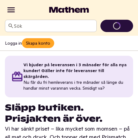
Sök
Logga in
Skapa konto
Vi bjuder på leveransen i 3 månader för alla nya
kunder! Gäller inte för leveranser till
skärgården.
Nu får du fri hemleverans i tre månader så länge du
handlar minst varannan vecka. Smidigt va?
Släpp butiken.
Prisjakten är över.
Vi har sänkt priset – lika mycket som momsen – på
all mat och dryck. Och toppar det med Prismatch