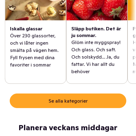
Iskalla glassar
Släpp butiken. Det är
P
ju sommar.
g
Över 230 glassorter,
Glöm inte myggspray!
H
och vi låter ingen
Och glass. Och saft.
v
smälta på vägen hem.
Och solskydd... Ja, du
p
Fyll frysen med dina
fattar. Vi har allt du
M
favoriter i sommar
behöver
m
Se alla kategorier
Planera veckans middagar