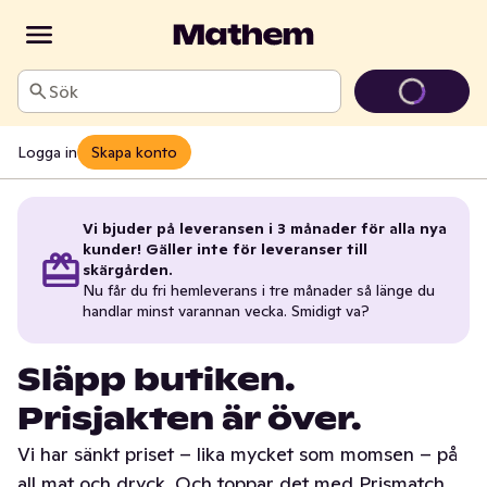
Sök
Logga in
Skapa konto
Vi bjuder på leveransen i 3 månader för alla nya
kunder! Gäller inte för leveranser till
skärgården.
Nu får du fri hemleverans i tre månader så länge du
handlar minst varannan vecka. Smidigt va?
Släpp butiken.
Prisjakten är över.
Vi har sänkt priset – lika mycket som momsen – på
all mat och dryck. Och toppar det med Prismatch