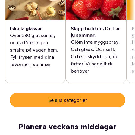
Iskalla glassar
Släpp butiken. Det är
P
ju sommar.
g
Över 230 glassorter,
Glöm inte myggspray!
H
och vi låter ingen
Och glass. Och saft.
v
smälta på vägen hem.
Och solskydd... Ja, du
p
Fyll frysen med dina
fattar. Vi har allt du
M
favoriter i sommar
behöver
m
Se alla kategorier
Planera veckans middagar