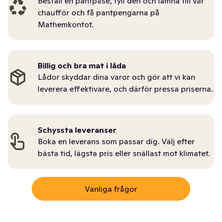
Beställ en pantpåse, fyll den och lämna till vår
chaufför och få pantpengarna på
Mathemkontot.
Billig och bra mat i låda
Lådor skyddar dina varor och gör att vi kan
leverera effektivare, och därför pressa priserna.
Schyssta leveranser
Boka en leverans som passar dig. Välj efter
bästa tid, lägsta pris eller snällast mot klimatet.
Vanliga frågor