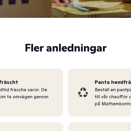
Fler anledningar
fräscht
Panta hemifr
lltid fräscha varor. De
Beställ en pantp
tom ta omvägen genom
till vår chauffö
på Mathemkonto