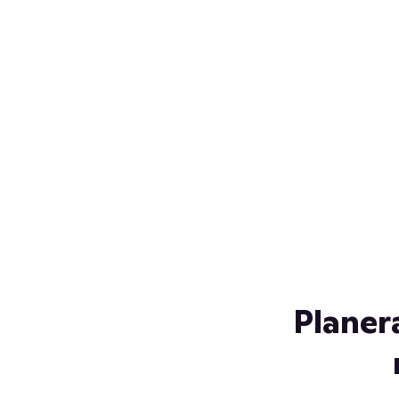
Över 230 glassorter, och vi
s
låter ingen smälta på vägen
Gl
hem. Fyll frysen med dina
gl
favoriter i sommar
so
al
Planer