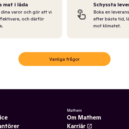
a mat i låda
Schyssta leve
dina varor och gör att vi
Boka en leverans
ffektivare, och därför
efter bästa tid, l
a.
mot klimatet.
Vanliga frågor
Mathem
ice
Om Mathem
antörer
Karriär