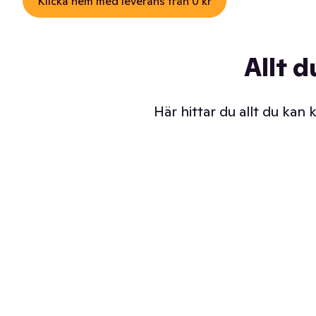
Klicka hem med leverans från 0 kr
Allt d
Här hittar du allt du kan
Iskalla glassar
Sl