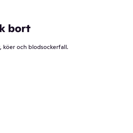
ck bort
, köer och blodsockerfall.
Vår delikatessdisk