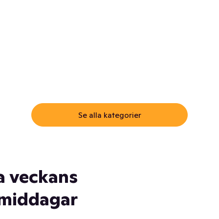
ommar.
Här får du samma varor till
samma lägsta pris som i
öm inte myggspray! Och
matbutiken. Men utan att g
ass. Och saft. Och
till matbutiken
lskydd... Ja, du fattar. Vi har
lt du behöver
Se alla kategorier
a veckans
middagar