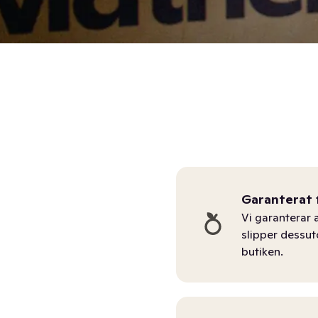
Garanterat 
Vi garanterar a
slipper dessu
butiken.