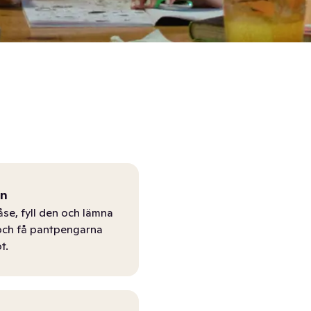
ån
åse, fyll den och lämna
r och få pantpengarna
t.