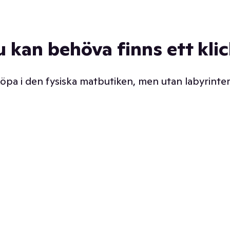
u kan behöva finns ett kli
 köpa i den fysiska matbutiken, men utan labyrinter
äpp butiken. Det är ju
Prismatch med garanti