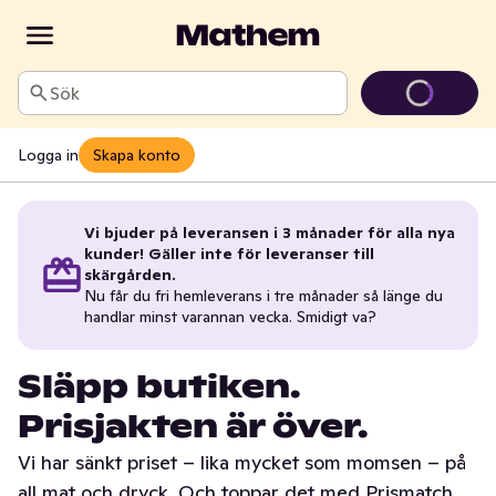
Sök
Logga in
Skapa konto
Vi bjuder på leveransen i 3 månader för alla nya
kunder! Gäller inte för leveranser till
skärgården.
Nu får du fri hemleverans i tre månader så länge du
handlar minst varannan vecka. Smidigt va?
Släpp butiken.
Prisjakten är över.
Vi har sänkt priset – lika mycket som momsen – på
all mat och dryck. Och toppar det med Prismatch