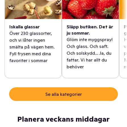
Iskalla glassar
Släpp butiken. Det är
P
ju sommar.
g
Över 230 glassorter,
Glöm inte myggspray!
H
och vi låter ingen
Och glass. Och saft.
v
smälta på vägen hem.
Och solskydd... Ja, du
p
Fyll frysen med dina
fattar. Vi har allt du
M
favoriter i sommar
behöver
m
Se alla kategorier
Planera veckans middagar