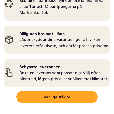
Beställ en pantpåse, fyll den och lämna till vår
chaufför och få pantpengarna på
Mathemkontot.
Billig och bra mat i låda
Lådor skyddar dina varor och gör att vi kan
leverera effektivare, och därför pressa priserna.
Schyssta leveranser
Boka en leverans som passar dig. Välj efter
bästa tid, lägsta pris eller snällast mot klimatet.
Vanliga frågor