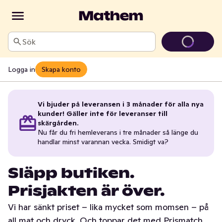
Sök
Logga in
Skapa konto
Vi bjuder på leveransen i 3 månader för alla nya
kunder! Gäller inte för leveranser till
skärgården.
Nu får du fri hemleverans i tre månader så länge du
handlar minst varannan vecka. Smidigt va?
Släpp butiken.
Prisjakten är över.
Vi har sänkt priset – lika mycket som momsen – på
all mat och dryck. Och toppar det med Prismatch