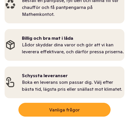
Beställ en pantpåse, fyll den och lämna till vår
chaufför och få pantpengarna på
Mathemkontot.
Billig och bra mat i låda
Lådor skyddar dina varor och gör att vi kan
leverera effektivare, och därför pressa priserna.
Schyssta leveranser
Boka en leverans som passar dig. Välj efter
bästa tid, lägsta pris eller snällast mot klimatet.
Vanliga frågor