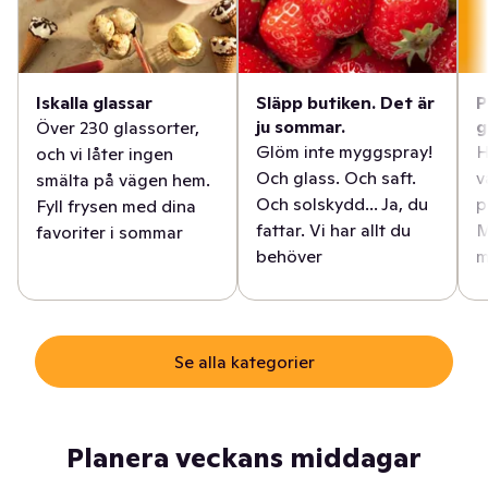
Iskalla glassar
Släpp butiken. Det är
P
ju sommar.
g
Över 230 glassorter,
Glöm inte myggspray!
H
och vi låter ingen
Och glass. Och saft.
v
smälta på vägen hem.
Och solskydd... Ja, du
p
Fyll frysen med dina
fattar. Vi har allt du
M
favoriter i sommar
behöver
m
Se alla kategorier
Planera veckans middagar