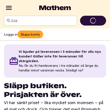
Sök
Logga in
Skapa konto
Vi bjuder på leveransen i 3 månader för alla nya
kunder! Gäller inte för leveranser till
skärgården.
Nu får du fri hemleverans i tre månader så länge du
handlar minst varannan vecka. Smidigt va?
Släpp butiken.
Prisjakten är över.
Vi har sänkt priset – lika mycket som momsen – på
all mat och dryck. Och toppar det med Prismatch