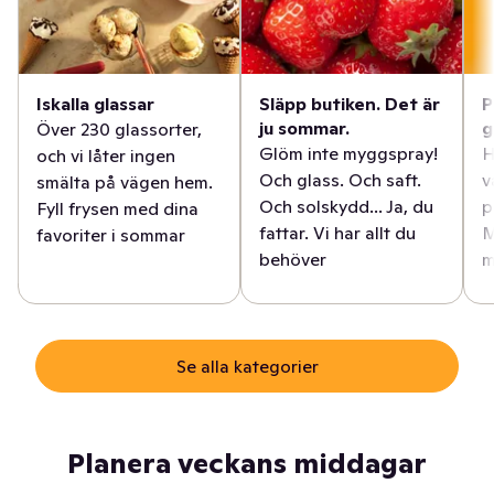
Iskalla glassar
Släpp butiken. Det är
P
ju sommar.
g
Över 230 glassorter,
Glöm inte myggspray!
H
och vi låter ingen
Och glass. Och saft.
v
smälta på vägen hem.
Och solskydd... Ja, du
p
Fyll frysen med dina
fattar. Vi har allt du
M
favoriter i sommar
behöver
m
Se alla kategorier
Planera veckans middagar