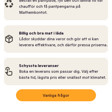
Beställ en pantpåse, fyll den och lämna till vår
chaufför och få pantpengarna på
Mathemkontot.
Billig och bra mat i låda
Lådor skyddar dina varor och gör att vi kan
leverera effektivare, och därför pressa priserna.
Schyssta leveranser
Boka en leverans som passar dig. Välj efter
bästa tid, lägsta pris eller snällast mot klimatet.
Vanliga frågor