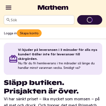
Sök
Logga in
Skapa konto
Vi bjuder på leveransen i 3 månader för alla nya
kunder! Gäller inte för leveranser till
skärgården.
Nu får du fri hemleverans i tre månader så länge du
handlar minst varannan vecka. Smidigt va?
Släpp butiken.
Prisjakten är över.
Vi har sänkt priset – lika mycket som momsen – på
all mat och dryck. Och toppar det med Prismatch