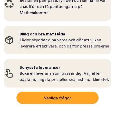
Beställ en pantpåse, fyll den och lämna till vår
chaufför och få pantpengarna på
Mathemkontot.
Billig och bra mat i låda
Lådor skyddar dina varor och gör att vi kan
leverera effektivare, och därför pressa priserna.
Schyssta leveranser
Boka en leverans som passar dig. Välj efter
bästa tid, lägsta pris eller snällast mot klimatet.
Vanliga frågor