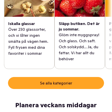
Iskalla glassar
Släpp butiken. Det är
P
ju sommar.
g
Över 230 glassorter,
Glöm inte myggspray!
H
och vi låter ingen
Och glass. Och saft.
v
smälta på vägen hem.
Och solskydd... Ja, du
p
Fyll frysen med dina
fattar. Vi har allt du
M
favoriter i sommar
behöver
m
Se alla kategorier
Planera veckans middagar