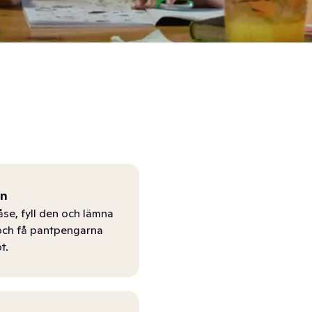
ån
åse, fyll den och lämna
r och få pantpengarna
t.