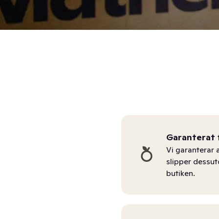
Garanterat 
Vi garanterar a
slipper dessu
butiken.