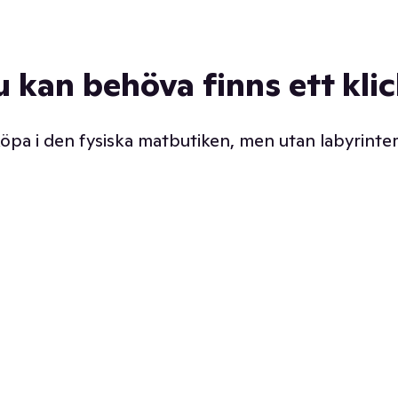
u kan behöva finns ett kli
 köpa i den fysiska matbutiken, men utan labyrinter
äpp butiken. Det är ju
Prismatch med garanti