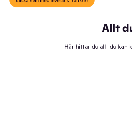
Klicka hem med leverans från 0 kr
Allt d
Här hittar du allt du kan
Iskalla glassar
Sl