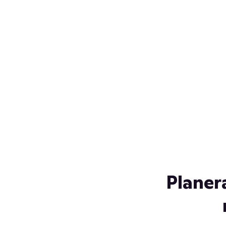
Över 230 glassorter, och vi
s
låter ingen smälta på vägen
Gl
hem. Fyll frysen med dina
gl
favoriter i sommar
so
al
Planer