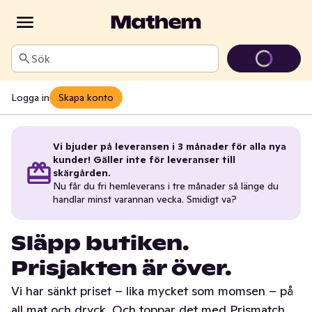
Sök
Logga in
Skapa konto
Vi bjuder på leveransen i 3 månader för alla nya
kunder! Gäller inte för leveranser till
skärgården.
Nu får du fri hemleverans i tre månader så länge du
handlar minst varannan vecka. Smidigt va?
Släpp butiken.
Prisjakten är över.
Vi har sänkt priset – lika mycket som momsen – på
all mat och dryck. Och toppar det med Prismatch