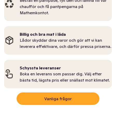
Beställ en pantpåse, fyll den och lämna till vår
chaufför och få pantpengarna på
Mathemkontot.
Billig och bra mat i låda
Lådor skyddar dina varor och gör att vi kan
leverera effektivare, och därför pressa priserna.
Schyssta leveranser
Boka en leverans som passar dig. Välj efter
bästa tid, lägsta pris eller snällast mot klimatet.
Vanliga frågor