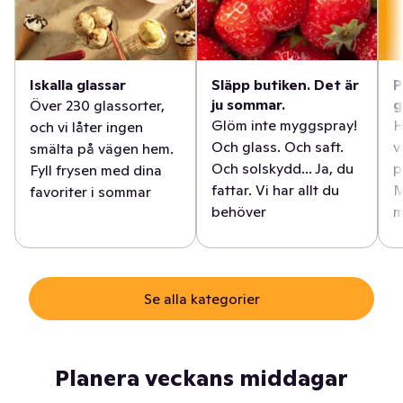
Iskalla glassar
Släpp butiken. Det är
P
ju sommar.
g
Över 230 glassorter,
Glöm inte myggspray!
H
och vi låter ingen
Och glass. Och saft.
v
smälta på vägen hem.
Och solskydd... Ja, du
p
Fyll frysen med dina
fattar. Vi har allt du
M
favoriter i sommar
behöver
m
Se alla kategorier
Planera veckans middagar