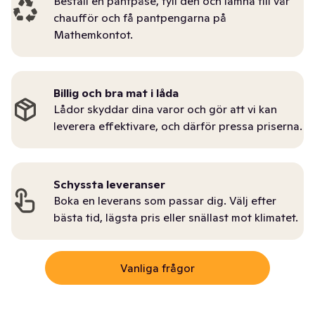
Beställ en pantpåse, fyll den och lämna till vår
chaufför och få pantpengarna på
Mathemkontot.
Billig och bra mat i låda
Lådor skyddar dina varor och gör att vi kan
leverera effektivare, och därför pressa priserna.
Schyssta leveranser
Boka en leverans som passar dig. Välj efter
bästa tid, lägsta pris eller snällast mot klimatet.
Vanliga frågor