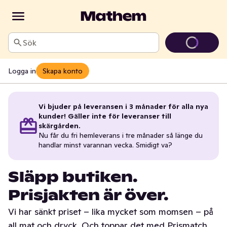
Sök
Logga in
Skapa konto
Vi bjuder på leveransen i 3 månader för alla nya
kunder! Gäller inte för leveranser till
skärgården.
Nu får du fri hemleverans i tre månader så länge du
handlar minst varannan vecka. Smidigt va?
Släpp butiken.
Prisjakten är över.
Vi har sänkt priset – lika mycket som momsen – på
all mat och dryck. Och toppar det med Prismatch