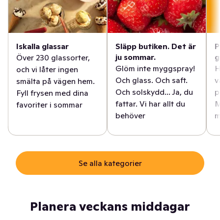
Iskalla glassar
Släpp butiken. Det är
P
ju sommar.
g
Över 230 glassorter,
Glöm inte myggspray!
H
och vi låter ingen
Och glass. Och saft.
v
smälta på vägen hem.
Och solskydd... Ja, du
p
Fyll frysen med dina
fattar. Vi har allt du
M
favoriter i sommar
behöver
m
Se alla kategorier
Planera veckans middagar