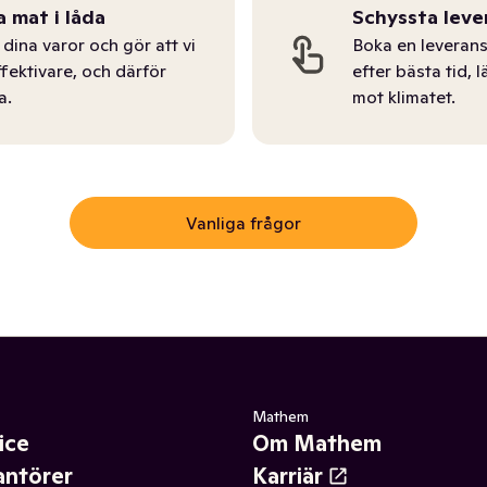
a mat i låda
Schyssta leve
dina varor och gör att vi
Boka en leverans
ffektivare, och därför
efter bästa tid, l
a.
mot klimatet.
Vanliga frågor
Mathem
ice
Om Mathem
antörer
Karriär