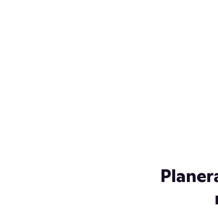
Över 230 glassorter, och vi
s
låter ingen smälta på vägen
Gl
hem. Fyll frysen med dina
gl
favoriter i sommar
so
al
Planer