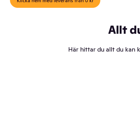
Klicka hem med leverans från 0 kr
Allt d
Här hittar du allt du kan
Iskalla glassar
Sl