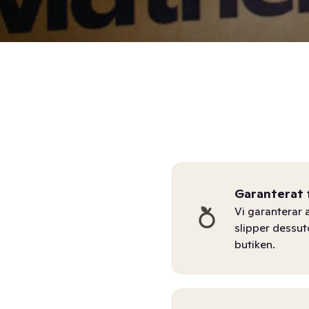
Garanterat 
Vi garanterar a
slipper dessu
butiken.