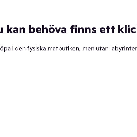
u kan behöva finns ett kli
 köpa i den fysiska matbutiken, men utan labyrinter
äpp butiken. Det är ju
Prismatch med garanti