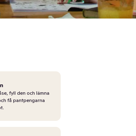
ån
åse, fyll den och lämna
r och få pantpengarna
t.