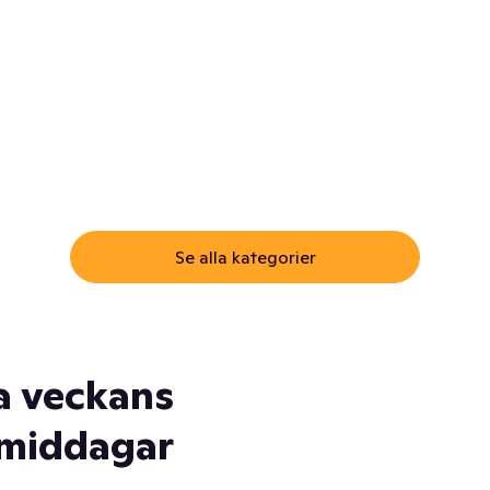
ommar.
Här får du samma varor till
samma lägsta pris som i
öm inte myggspray! Och
matbutiken. Men utan att g
ass. Och saft. Och
till matbutiken
lskydd... Ja, du fattar. Vi har
lt du behöver
Se alla kategorier
a veckans
middagar