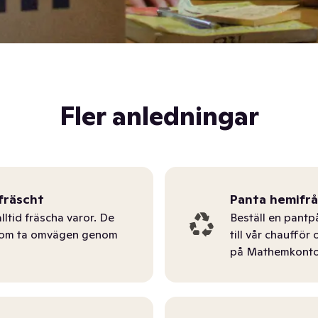
Fler anledningar
fräscht
Panta hemifr
lltid fräscha varor. De
Beställ en pantp
tom ta omvägen genom
till vår chauffö
på Mathemkonto