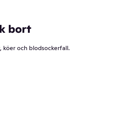
ck bort
, köer och blodsockerfall.
Vår delikatessdisk