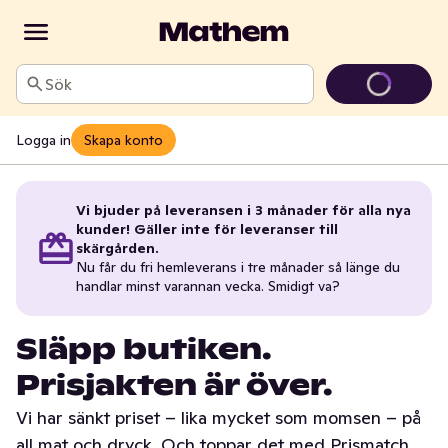
Sök
Logga in
Skapa konto
Vi bjuder på leveransen i 3 månader för alla nya
kunder! Gäller inte för leveranser till
skärgården.
Nu får du fri hemleverans i tre månader så länge du
handlar minst varannan vecka. Smidigt va?
Släpp butiken.
Prisjakten är över.
Vi har sänkt priset – lika mycket som momsen – på
all mat och dryck. Och toppar det med Prismatch