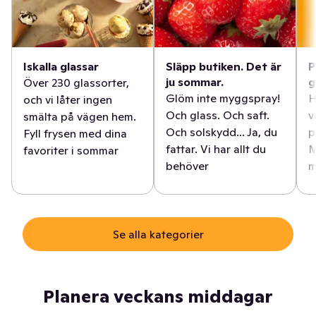
Iskalla glassar
Släpp butiken. Det är
P
ju sommar.
g
Över 230 glassorter,
Glöm inte myggspray!
H
och vi låter ingen
Och glass. Och saft.
v
smälta på vägen hem.
Och solskydd... Ja, du
p
Fyll frysen med dina
fattar. Vi har allt du
M
favoriter i sommar
behöver
m
Se alla kategorier
Planera veckans middagar