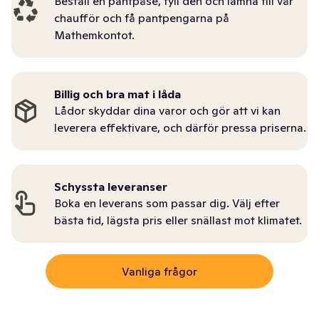
Beställ en pantpåse, fyll den och lämna till vår
chaufför och få pantpengarna på
Mathemkontot.
Billig och bra mat i låda
Lådor skyddar dina varor och gör att vi kan
leverera effektivare, och därför pressa priserna.
Schyssta leveranser
Boka en leverans som passar dig. Välj efter
bästa tid, lägsta pris eller snällast mot klimatet.
Vanliga frågor