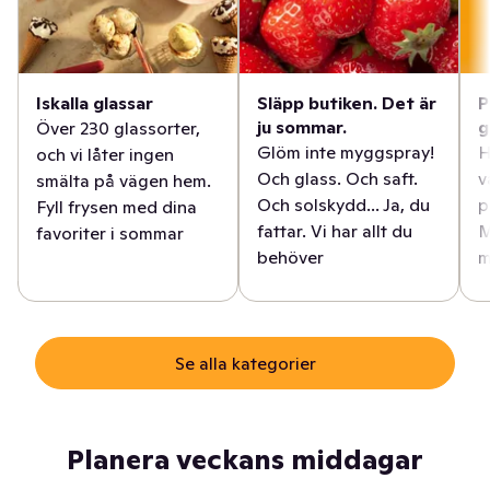
Iskalla glassar
Släpp butiken. Det är
P
ju sommar.
g
Över 230 glassorter,
Glöm inte myggspray!
H
och vi låter ingen
Och glass. Och saft.
v
smälta på vägen hem.
Och solskydd... Ja, du
p
Fyll frysen med dina
fattar. Vi har allt du
M
favoriter i sommar
behöver
m
Se alla kategorier
Planera veckans middagar