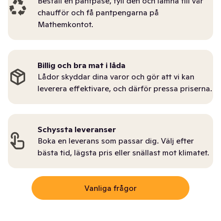
Beställ en pantpåse, fyll den och lämna till vår
chaufför och få pantpengarna på
Mathemkontot.
Billig och bra mat i låda
Lådor skyddar dina varor och gör att vi kan
leverera effektivare, och därför pressa priserna.
Schyssta leveranser
Boka en leverans som passar dig. Välj efter
bästa tid, lägsta pris eller snällast mot klimatet.
Vanliga frågor