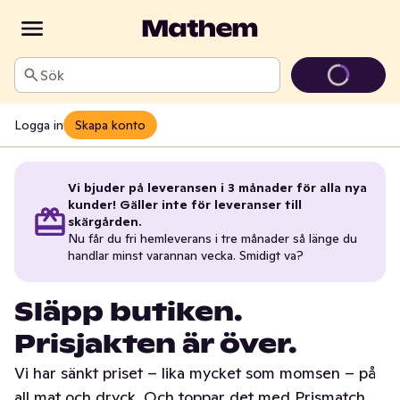
Sök
Logga in
Skapa konto
Vi bjuder på leveransen i 3 månader för alla nya
kunder! Gäller inte för leveranser till
skärgården.
Nu får du fri hemleverans i tre månader så länge du
handlar minst varannan vecka. Smidigt va?
Släpp butiken.
Prisjakten är över.
Vi har sänkt priset – lika mycket som momsen – på
all mat och dryck. Och toppar det med Prismatch