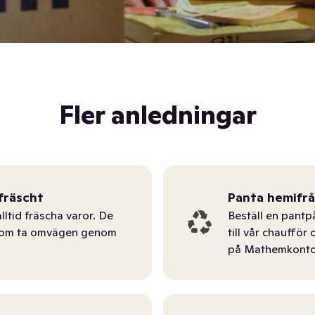
Fler anledningar
fräscht
Panta hemifr
lltid fräscha varor. De
Beställ en pantp
tom ta omvägen genom
till vår chauffö
på Mathemkonto