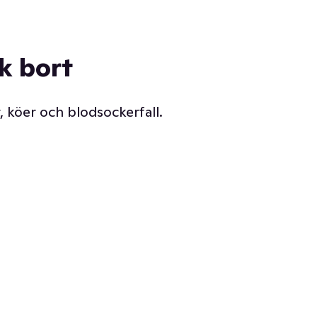
ck bort
, köer och blodsockerfall.
Vår delikatessdisk