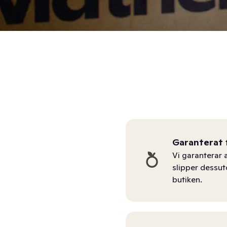
Garanterat 
Vi garanterar a
slipper dessu
butiken.