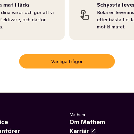
a mat i låda
Schyssta leve
dina varor och gör att vi
Boka en leverans
ffektivare, och därför
efter bästa tid, l
a.
mot klimatet.
Vanliga frågor
Mathem
ice
Om Mathem
antörer
Karriär