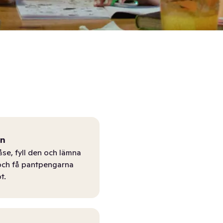
ån
åse, fyll den och lämna
r och få pantpengarna
t.