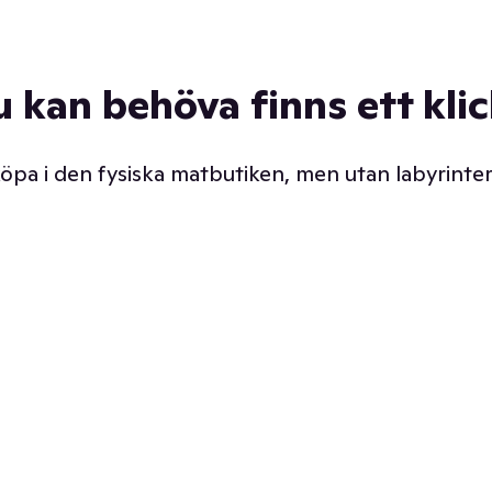
u kan behöva finns ett kli
 köpa i den fysiska matbutiken, men utan labyrinter
äpp butiken. Det är ju
Prismatch med garanti