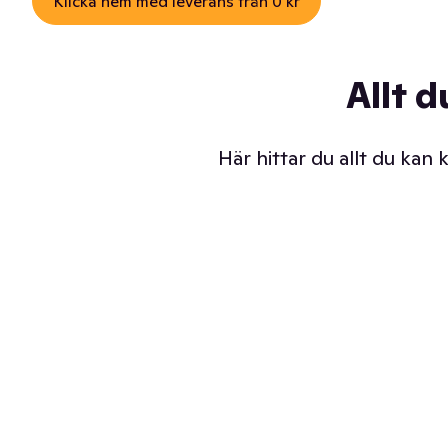
Klicka hem med leverans från 0 kr
Allt d
Här hittar du allt du kan
Iskalla glassar
Sl