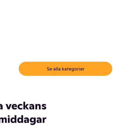
ommar.
Här får du samma varor till
samma lägsta pris som i
öm inte myggspray! Och
matbutiken. Men utan att g
ass. Och saft. Och
till matbutiken
lskydd... Ja, du fattar. Vi har
lt du behöver
Se alla kategorier
a veckans
middagar