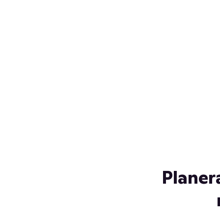
Över 230 glassorter, och vi
s
låter ingen smälta på vägen
Gl
hem. Fyll frysen med dina
gl
favoriter i sommar
so
al
Planer