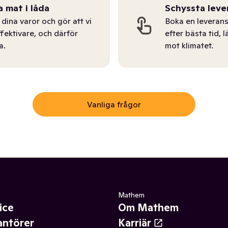
a mat i låda
Schyssta leve
dina varor och gör att vi
Boka en leverans
ffektivare, och därför
efter bästa tid, l
a.
mot klimatet.
Vanliga frågor
Mathem
ice
Om Mathem
antörer
Karriär