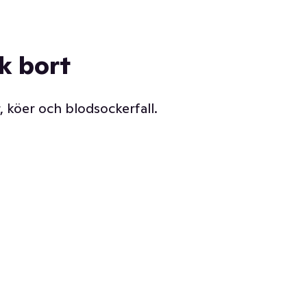
ck bort
, köer och blodsockerfall.
Vår delikatessdisk