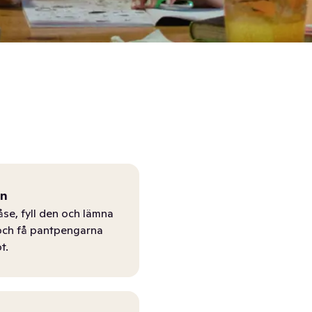
ån
åse, fyll den och lämna
r och få pantpengarna
t.