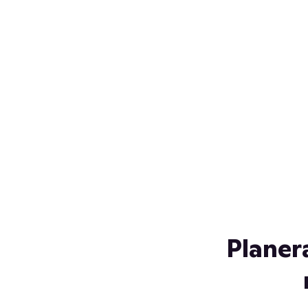
Över 230 glassorter, och vi
s
låter ingen smälta på vägen
Gl
hem. Fyll frysen med dina
gl
favoriter i sommar
so
al
Planer