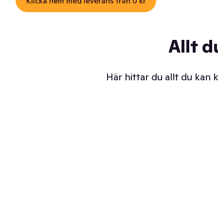
Klicka hem med leverans från 0 kr
Allt d
Här hittar du allt du kan
Iskalla glassar
Sl