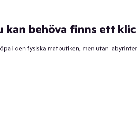
u kan behöva finns ett kli
 köpa i den fysiska matbutiken, men utan labyrinter
äpp butiken. Det är ju
Prismatch med garanti