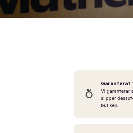
Garanterat 
Vi garanterar a
slipper dessu
butiken.