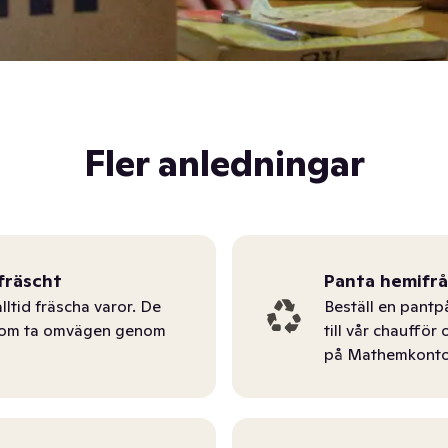
Fler anledningar
fräscht
Panta hemifr
lltid fräscha varor. De
Beställ en pantp
tom ta omvägen genom
till vår chauffö
på Mathemkonto