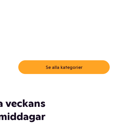
ommar.
Här får du samma varor till
samma lägsta pris som i
öm inte myggspray! Och
matbutiken. Men utan att g
ass. Och saft. Och
till matbutiken
lskydd... Ja, du fattar. Vi har
lt du behöver
Se alla kategorier
a veckans
middagar