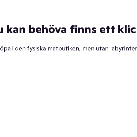
u kan behöva finns ett kli
 köpa i den fysiska matbutiken, men utan labyrinter
äpp butiken. Det är ju
Prismatch med garanti