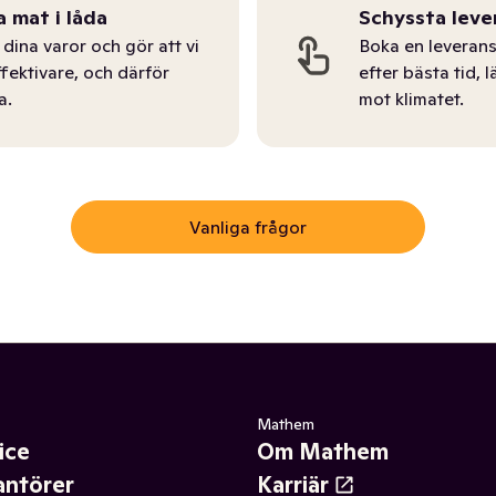
a mat i låda
Schyssta leve
dina varor och gör att vi
Boka en leverans
ffektivare, och därför
efter bästa tid, l
a.
mot klimatet.
Vanliga frågor
Mathem
ice
Om Mathem
antörer
Karriär