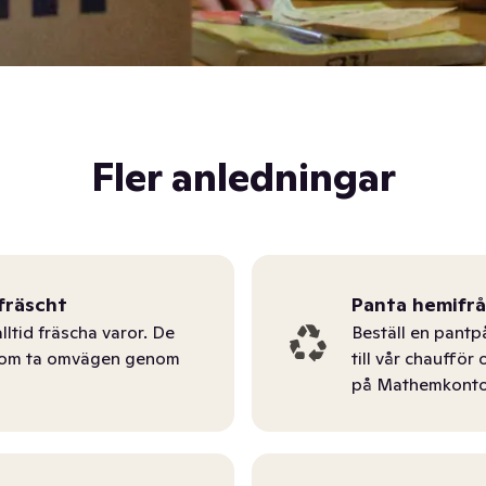
Fler anledningar
fräscht
Panta hemifr
lltid fräscha varor. De
Beställ en pantp
tom ta omvägen genom
till vår chauffö
på Mathemkonto