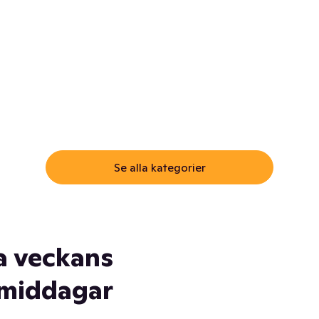
ommar.
Här får du samma varor till
samma lägsta pris som i
öm inte myggspray! Och
matbutiken. Men utan att g
ass. Och saft. Och
till matbutiken
lskydd... Ja, du fattar. Vi har
lt du behöver
Se alla kategorier
a veckans
middagar