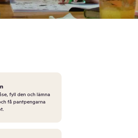
ån
åse, fyll den och lämna
r och få pantpengarna
t.