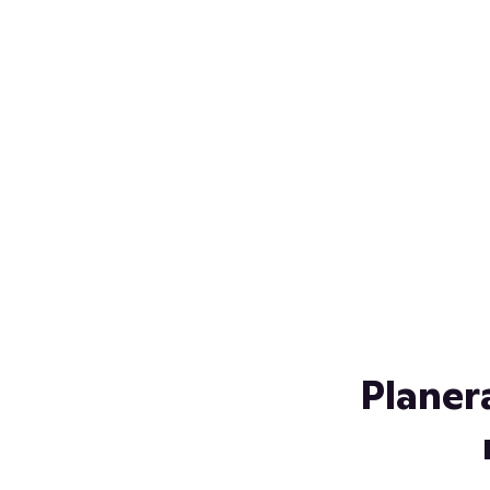
Över 230 glassorter, och vi
s
låter ingen smälta på vägen
Gl
hem. Fyll frysen med dina
gl
favoriter i sommar
so
al
Planer