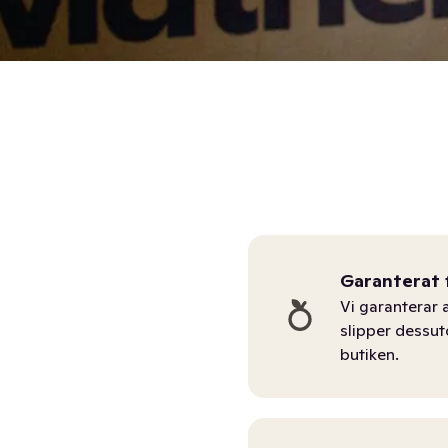
Garanterat 
Vi garanterar a
slipper dessu
butiken.