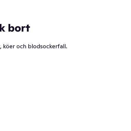
ck bort
, köer och blodsockerfall.
Vår delikatessdisk