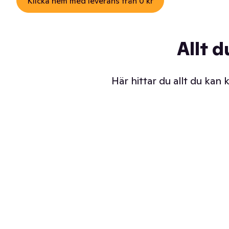
Klicka hem med leverans från 0 kr
Allt d
Här hittar du allt du kan
Iskalla glassar
Sl