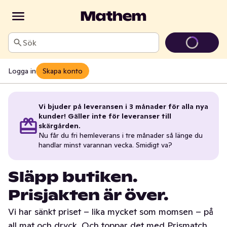
Sök
Logga in
Skapa konto
Vi bjuder på leveransen i 3 månader för alla nya
kunder! Gäller inte för leveranser till
skärgården.
Nu får du fri hemleverans i tre månader så länge du
handlar minst varannan vecka. Smidigt va?
Släpp butiken.
Prisjakten är över.
Vi har sänkt priset – lika mycket som momsen – på
all mat och dryck. Och toppar det med Prismatch