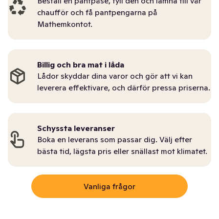
Beställ en pantpåse, fyll den och lämna till vår
chaufför och få pantpengarna på
Mathemkontot.
Billig och bra mat i låda
Lådor skyddar dina varor och gör att vi kan
leverera effektivare, och därför pressa priserna.
Schyssta leveranser
Boka en leverans som passar dig. Välj efter
bästa tid, lägsta pris eller snällast mot klimatet.
Vanliga frågor