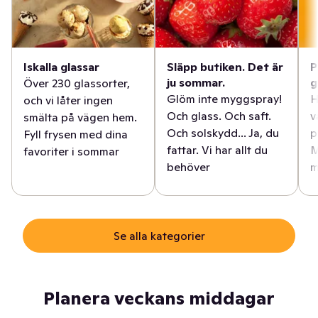
Iskalla glassar
Släpp butiken. Det är
P
ju sommar.
g
Över 230 glassorter,
Glöm inte myggspray!
H
och vi låter ingen
Och glass. Och saft.
v
smälta på vägen hem.
Och solskydd... Ja, du
p
Fyll frysen med dina
fattar. Vi har allt du
M
favoriter i sommar
behöver
m
Se alla kategorier
Planera veckans middagar