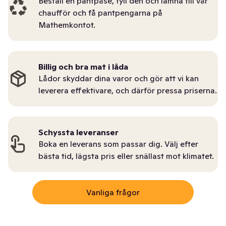
Beställ en pantpåse, fyll den och lämna till vår
chaufför och få pantpengarna på
Mathemkontot.
Billig och bra mat i låda
Lådor skyddar dina varor och gör att vi kan
leverera effektivare, och därför pressa priserna.
Schyssta leveranser
Boka en leverans som passar dig. Välj efter
bästa tid, lägsta pris eller snällast mot klimatet.
Vanliga frågor