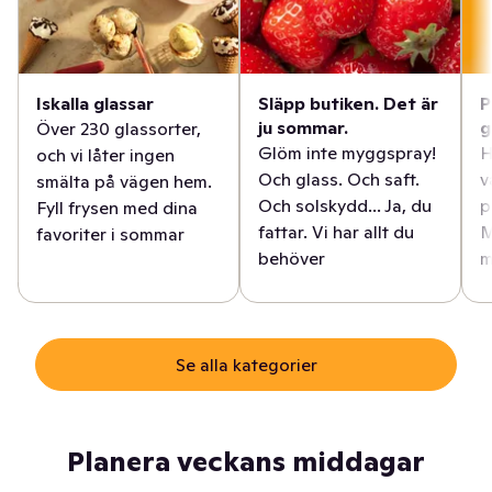
Iskalla glassar
Släpp butiken. Det är
P
ju sommar.
g
Över 230 glassorter,
Glöm inte myggspray!
H
och vi låter ingen
Och glass. Och saft.
v
smälta på vägen hem.
Och solskydd... Ja, du
p
Fyll frysen med dina
fattar. Vi har allt du
M
favoriter i sommar
behöver
m
Se alla kategorier
Planera veckans middagar