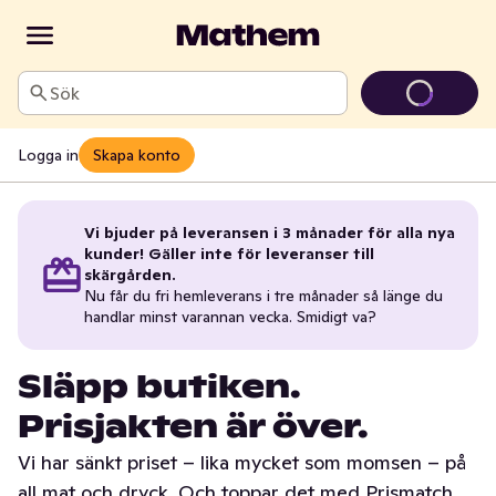
Sök
Logga in
Skapa konto
Vi bjuder på leveransen i 3 månader för alla nya
kunder! Gäller inte för leveranser till
skärgården.
Nu får du fri hemleverans i tre månader så länge du
handlar minst varannan vecka. Smidigt va?
Släpp butiken.
Prisjakten är över.
Vi har sänkt priset – lika mycket som momsen – på
all mat och dryck. Och toppar det med Prismatch