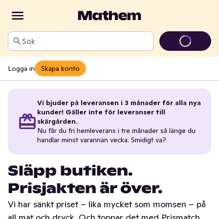
Sök
Logga in
Skapa konto
Vi bjuder på leveransen i 3 månader för alla nya
kunder! Gäller inte för leveranser till
skärgården.
Nu får du fri hemleverans i tre månader så länge du
handlar minst varannan vecka. Smidigt va?
Släpp butiken.
Prisjakten är över.
Vi har sänkt priset – lika mycket som momsen – på
all mat och dryck. Och toppar det med Prismatch