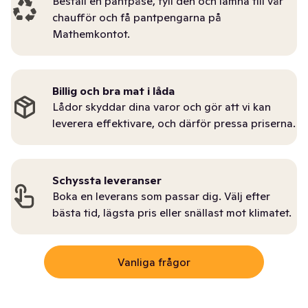
Beställ en pantpåse, fyll den och lämna till vår
chaufför och få pantpengarna på
Mathemkontot.
Billig och bra mat i låda
Lådor skyddar dina varor och gör att vi kan
leverera effektivare, och därför pressa priserna.
Schyssta leveranser
Boka en leverans som passar dig. Välj efter
bästa tid, lägsta pris eller snällast mot klimatet.
Vanliga frågor