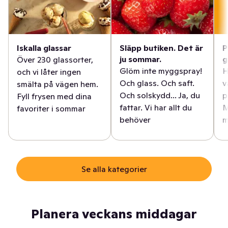
Iskalla glassar
Släpp butiken. Det är
P
ju sommar.
g
Över 230 glassorter,
Glöm inte myggspray!
H
och vi låter ingen
Och glass. Och saft.
v
smälta på vägen hem.
Och solskydd... Ja, du
p
Fyll frysen med dina
fattar. Vi har allt du
M
favoriter i sommar
behöver
m
Se alla kategorier
Planera veckans middagar