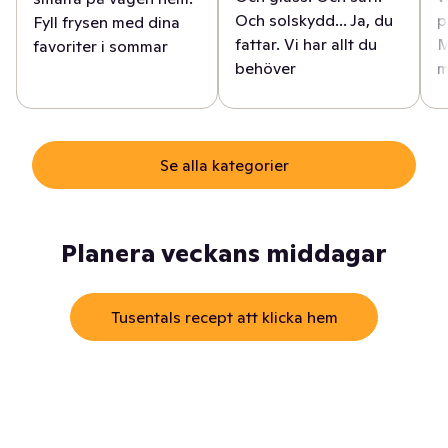
Och solskydd... Ja, du
p
Fyll frysen med dina
fattar. Vi har allt du
M
favoriter i sommar
behöver
m
Se alla kategorier
Planera veckans middagar
Tusentals recept att klicka hem