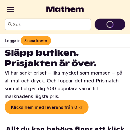
Sök
Logga in
Skapa konto
Släpp butiken.
Prisjakten är över.
Vi har sänkt priset – lika mycket som momsen – på
all mat och dryck. Och toppar det med Prismatch
som alltid ger dig 500 populära varor till
marknadens lägsta pris.
Klicka hem med leverans från 0 kr
Allt du kan behöva finns ett klick