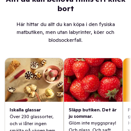
bort
Här hittar du allt du kan köpa i den fysiska
matbutiken, men utan labyrinter, köer och
blodsockerfall.
Iskalla glassar
Släpp butiken. Det är
P
ju sommar.
g
Över 230 glassorter,
Glöm inte myggspray!
H
och vi låter ingen
Och glass. Och saft.
v
smälta på vägen hem.