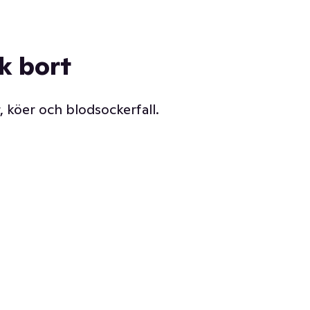
ck bort
, köer och blodsockerfall.
Vår delikatessdisk