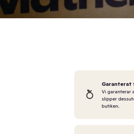
Garanterat 
Vi garanterar a
slipper dessu
butiken.