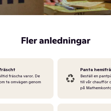
Fler anledningar
fräscht
Panta hemifr
lltid fräscha varor. De
Beställ en pantp
tom ta omvägen genom
till vår chauffö
på Mathemkonto