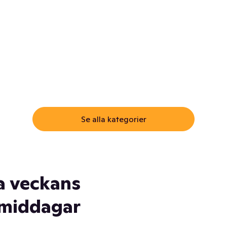
ommar.
Här får du samma varor till
samma lägsta pris som i
öm inte myggspray! Och
matbutiken. Men utan att g
ass. Och saft. Och
till matbutiken
lskydd... Ja, du fattar. Vi har
lt du behöver
Se alla kategorier
a veckans
middagar