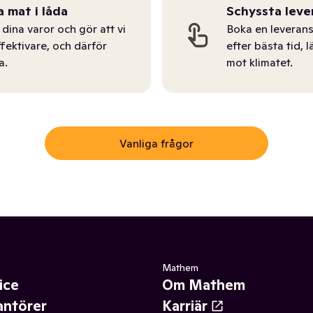
a mat i låda
Schyssta leve
dina varor och gör att vi
Boka en leverans
ffektivare, och därför
efter bästa tid, l
a.
mot klimatet.
Vanliga frågor
Mathem
ice
Om Mathem
antörer
Karriär