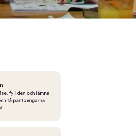
ån
åse, fyll den och lämna
r och få pantpengarna
t.