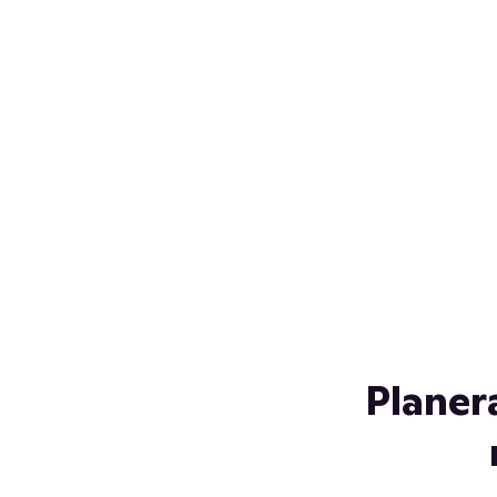
Över 230 glassorter, och vi
s
låter ingen smälta på vägen
Gl
hem. Fyll frysen med dina
gl
favoriter i sommar
so
al
Planer