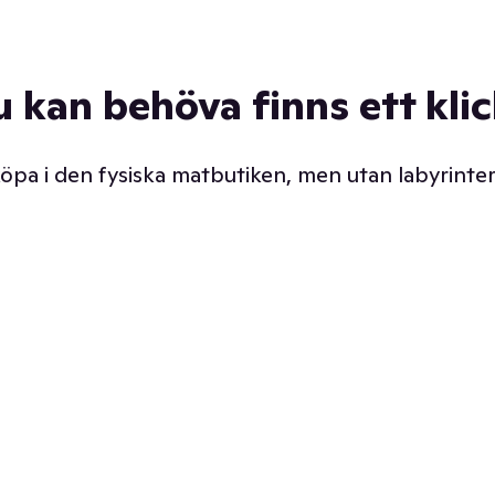
u kan behöva finns ett kli
 köpa i den fysiska matbutiken, men utan labyrinter
äpp butiken. Det är ju
Prismatch med garanti