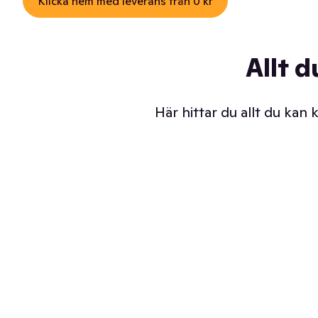
Klicka hem med leverans från 0 kr
Allt d
Här hittar du allt du kan
Iskalla glassar
Sl