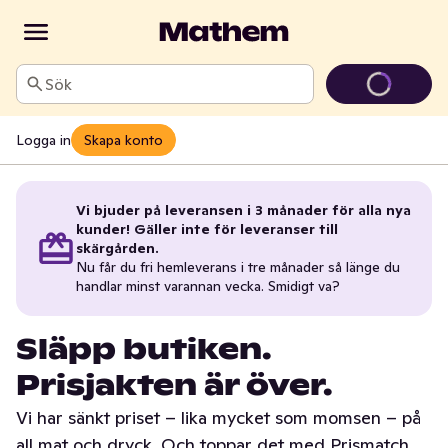
Sök
Logga in
Skapa konto
Vi bjuder på leveransen i 3 månader för alla nya
kunder! Gäller inte för leveranser till
skärgården.
Nu får du fri hemleverans i tre månader så länge du
handlar minst varannan vecka. Smidigt va?
Släpp butiken.
Prisjakten är över.
Vi har sänkt priset – lika mycket som momsen – på
all mat och dryck. Och toppar det med Prismatch