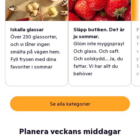
Iskalla glassar
Släpp butiken. Det är
P
ju sommar.
g
Över 230 glassorter,
Glöm inte myggspray!
H
och vi låter ingen
Och glass. Och saft.
v
smälta på vägen hem.
Och solskydd... Ja, du
p
Fyll frysen med dina
fattar. Vi har allt du
M
favoriter i sommar
behöver
m
Se alla kategorier
Planera veckans middagar