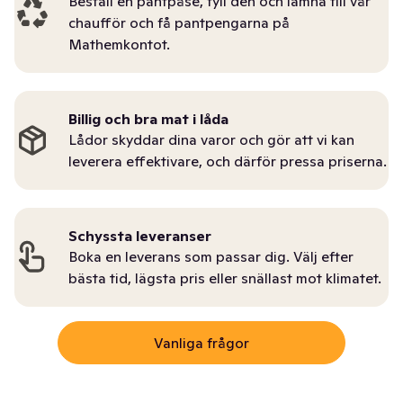
Beställ en pantpåse, fyll den och lämna till vår
chaufför och få pantpengarna på
Mathemkontot.
Billig och bra mat i låda
Lådor skyddar dina varor och gör att vi kan
leverera effektivare, och därför pressa priserna.
Schyssta leveranser
Boka en leverans som passar dig. Välj efter
bästa tid, lägsta pris eller snällast mot klimatet.
Vanliga frågor