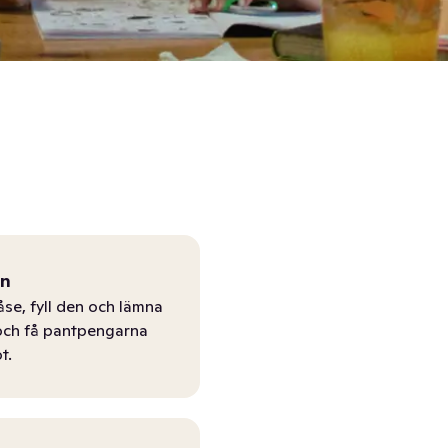
ån
åse, fyll den och lämna
r och få pantpengarna
t.