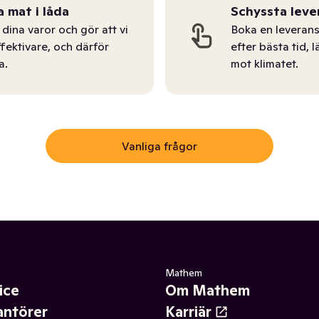
a mat i låda
Schyssta leve
dina varor och gör att vi
Boka en leverans
ffektivare, och därför
efter bästa tid, l
a.
mot klimatet.
Vanliga frågor
Mathem
ice
Om Mathem
antörer
Karriär