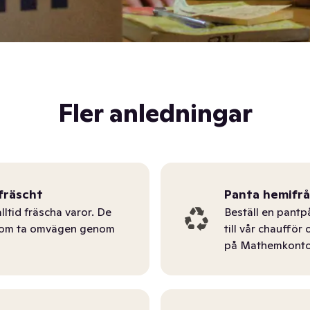
Fler anledningar
fräscht
Panta hemifr
lltid fräscha varor. De
Beställ en pantp
tom ta omvägen genom
till vår chauffö
på Mathemkonto