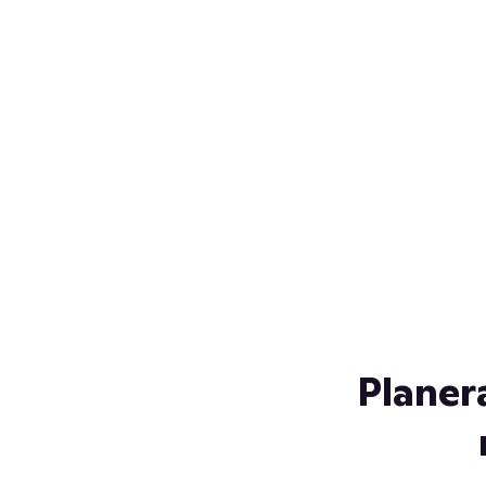
Över 230 glassorter, och vi
s
låter ingen smälta på vägen
Gl
hem. Fyll frysen med dina
gl
favoriter i sommar
so
al
Planer