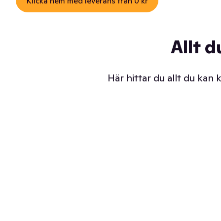
Klicka hem med leverans från 0 kr
Allt d
Här hittar du allt du kan
Iskalla glassar
Sl