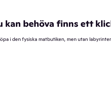
u kan behöva finns ett kli
 köpa i den fysiska matbutiken, men utan labyrinter
äpp butiken. Det är ju
Prismatch med garanti