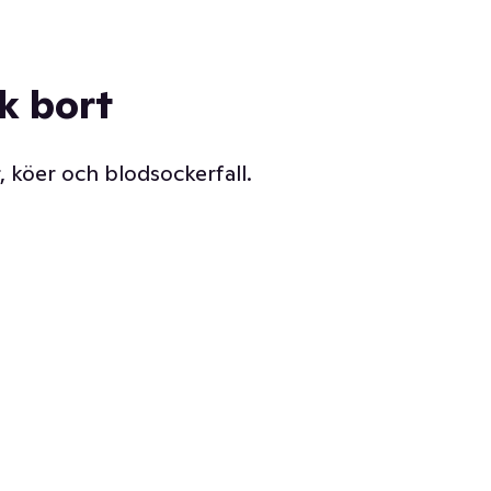
ck bort
, köer och blodsockerfall.
Vår delikatessdisk