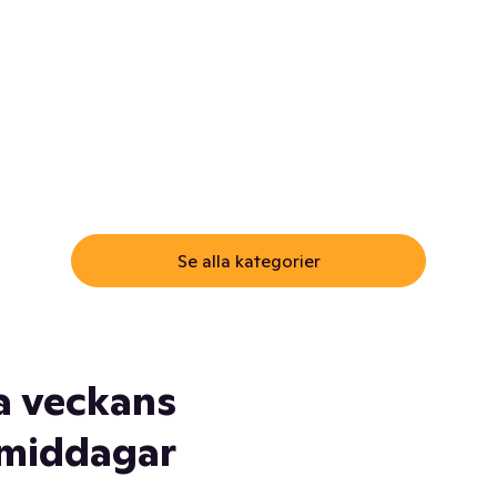
ommar.
Här får du samma varor till
samma lägsta pris som i
öm inte myggspray! Och
matbutiken. Men utan att g
ass. Och saft. Och
till matbutiken
lskydd... Ja, du fattar. Vi har
lt du behöver
Se alla kategorier
a veckans
middagar