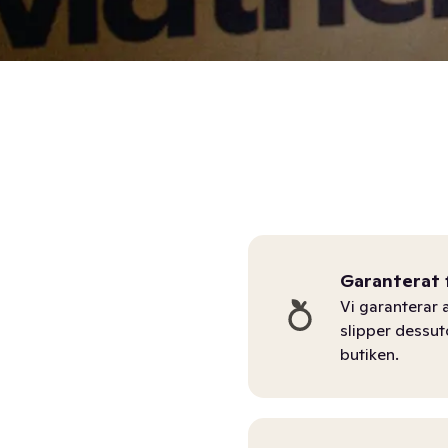
Garanterat 
Vi garanterar a
slipper dessu
butiken.