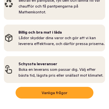
Beställ en pantpåse, fyll den och lämna till vår
chaufför och få pantpengarna på
Mathemkontot.
Billig och bra mat i låda
Lådor skyddar dina varor och gör att vi kan
leverera effektivare, och därför pressa priserna.
Schyssta leveranser
Boka en leverans som passar dig. Välj efter
bästa tid, lägsta pris eller snällast mot klimatet.
Vanliga frågor