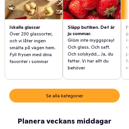
Iskalla glassar
Släpp butiken. Det är
P
ju sommar.
g
Över 230 glassorter,
Glöm inte myggspray!
H
och vi låter ingen
Och glass. Och saft.
v
smälta på vägen hem.
Och solskydd... Ja, du
p
Fyll frysen med dina
fattar. Vi har allt du
M
favoriter i sommar
behöver
m
Se alla kategorier
Planera veckans middagar