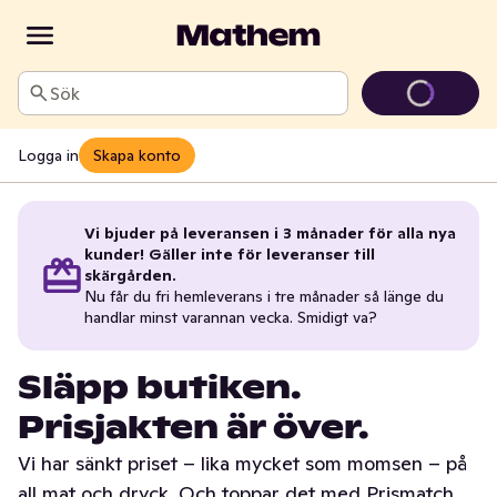
Sök
Logga in
Skapa konto
Vi bjuder på leveransen i 3 månader för alla nya
kunder! Gäller inte för leveranser till
skärgården.
Nu får du fri hemleverans i tre månader så länge du
handlar minst varannan vecka. Smidigt va?
Släpp butiken.
Prisjakten är över.
Vi har sänkt priset – lika mycket som momsen – på
all mat och dryck. Och toppar det med Prismatch