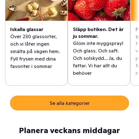
Iskalla glassar
Släpp butiken. Det är
P
ju sommar.
g
Över 230 glassorter,
Glöm inte myggspray!
H
och vi låter ingen
Och glass. Och saft.
v
smälta på vägen hem.
Och solskydd... Ja, du
p
Fyll frysen med dina
fattar. Vi har allt du
M
favoriter i sommar
behöver
m
Se alla kategorier
Planera veckans middagar