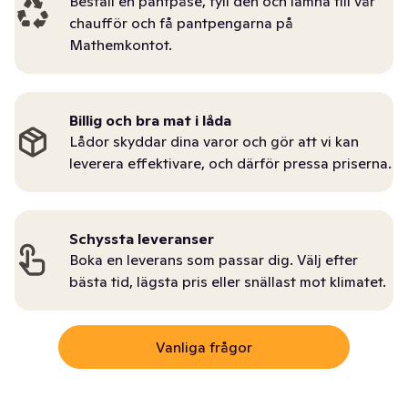
Beställ en pantpåse, fyll den och lämna till vår
chaufför och få pantpengarna på
Mathemkontot.
Billig och bra mat i låda
Lådor skyddar dina varor och gör att vi kan
leverera effektivare, och därför pressa priserna.
Schyssta leveranser
Boka en leverans som passar dig. Välj efter
bästa tid, lägsta pris eller snällast mot klimatet.
Vanliga frågor