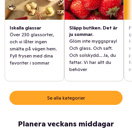
Iskalla glassar
Släpp butiken. Det är
P
ju sommar.
g
Över 230 glassorter,
Glöm inte myggspray!
H
och vi låter ingen
Och glass. Och saft.
v
smälta på vägen hem.
Och solskydd... Ja, du
p
Fyll frysen med dina
fattar. Vi har allt du
M
favoriter i sommar
behöver
m
Se alla kategorier
Planera veckans middagar