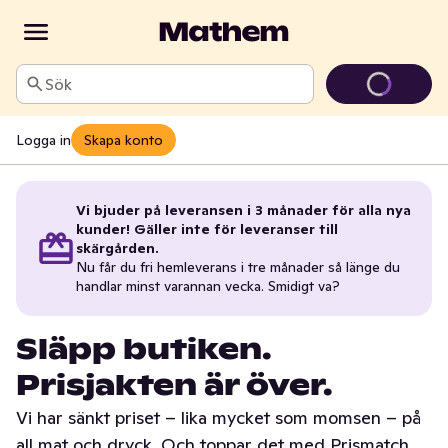
Sök
Logga in
Skapa konto
Vi bjuder på leveransen i 3 månader för alla nya
kunder! Gäller inte för leveranser till
skärgården.
Nu får du fri hemleverans i tre månader så länge du
handlar minst varannan vecka. Smidigt va?
Släpp butiken.
Prisjakten är över.
Vi har sänkt priset – lika mycket som momsen – på
all mat och dryck. Och toppar det med Prismatch