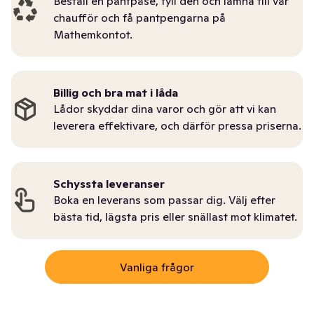
Beställ en pantpåse, fyll den och lämna till vår
chaufför och få pantpengarna på
Mathemkontot.
Billig och bra mat i låda
Lådor skyddar dina varor och gör att vi kan
leverera effektivare, och därför pressa priserna.
Schyssta leveranser
Boka en leverans som passar dig. Välj efter
bästa tid, lägsta pris eller snällast mot klimatet.
Vanliga frågor