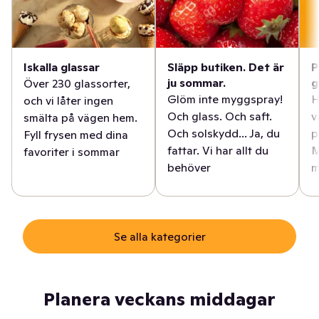
Iskalla glassar
Släpp butiken. Det är
P
ju sommar.
g
Över 230 glassorter,
Glöm inte myggspray!
H
och vi låter ingen
Och glass. Och saft.
v
smälta på vägen hem.
Och solskydd... Ja, du
p
Fyll frysen med dina
fattar. Vi har allt du
M
favoriter i sommar
behöver
m
Se alla kategorier
Planera veckans middagar