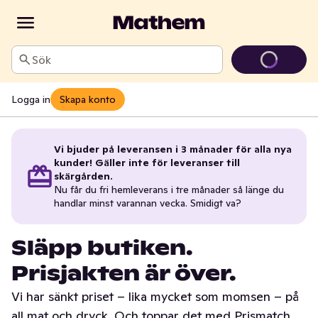
Sök
Logga in
Skapa konto
Vi bjuder på leveransen i 3 månader för alla nya
kunder! Gäller inte för leveranser till
skärgården.
Nu får du fri hemleverans i tre månader så länge du
handlar minst varannan vecka. Smidigt va?
Släpp butiken.
Prisjakten är över.
Vi har sänkt priset – lika mycket som momsen – på
all mat och dryck. Och toppar det med Prismatch