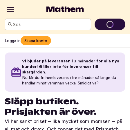
Sök
Logga in
Skapa konto
Vi bjuder på leveransen i 3 månader för alla nya
kunder! Gäller inte för leveranser till
skärgården.
Nu får du fri hemleverans i tre månader så länge du
handlar minst varannan vecka. Smidigt va?
Släpp butiken.
Prisjakten är över.
Vi har sänkt priset – lika mycket som momsen – på
all mat och dryck. Och toppar det med Prismatch