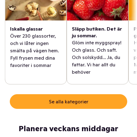
Iskalla glassar
Släpp butiken. Det är
P
ju sommar.
g
Över 230 glassorter,
Glöm inte myggspray!
H
och vi låter ingen
Och glass. Och saft.
v
smälta på vägen hem.
Och solskydd... Ja, du
p
Fyll frysen med dina
fattar. Vi har allt du
M
favoriter i sommar
behöver
m
Se alla kategorier
Planera veckans middagar