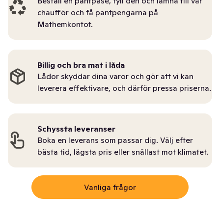
Beställ en pantpåse, fyll den och lämna till vår
chaufför och få pantpengarna på
Mathemkontot.
Billig och bra mat i låda
Lådor skyddar dina varor och gör att vi kan
leverera effektivare, och därför pressa priserna.
Schyssta leveranser
Boka en leverans som passar dig. Välj efter
bästa tid, lägsta pris eller snällast mot klimatet.
Vanliga frågor