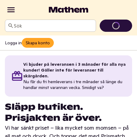
Sök
Logga in
Skapa konto
Vi bjuder på leveransen i 3 månader för alla nya
kunder! Gäller inte för leveranser till
skärgården.
Nu får du fri hemleverans i tre månader så länge du
handlar minst varannan vecka. Smidigt va?
Släpp butiken.
Prisjakten är över.
Vi har sänkt priset – lika mycket som momsen – på
all mat och dryck. Och toppar det med Prismatch