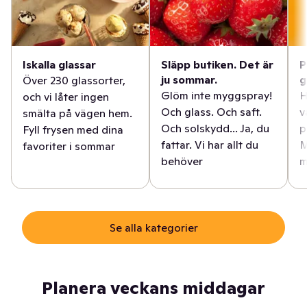
Iskalla glassar
Släpp butiken. Det är
P
ju sommar.
g
Över 230 glassorter,
Glöm inte myggspray!
H
och vi låter ingen
Och glass. Och saft.
v
smälta på vägen hem.
Och solskydd... Ja, du
p
Fyll frysen med dina
fattar. Vi har allt du
M
favoriter i sommar
behöver
m
Se alla kategorier
Planera veckans middagar