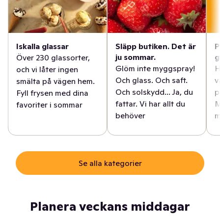
Iskalla glassar
Släpp butiken. Det är
P
ju sommar.
g
Över 230 glassorter,
Glöm inte myggspray!
H
och vi låter ingen
Och glass. Och saft.
v
smälta på vägen hem.
Och solskydd... Ja, du
p
Fyll frysen med dina
fattar. Vi har allt du
M
favoriter i sommar
behöver
m
Se alla kategorier
Planera veckans middagar