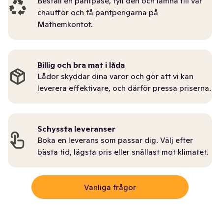
Beställ en pantpåse, fyll den och lämna till vår
chaufför och få pantpengarna på
Mathemkontot.
Billig och bra mat i låda
Lådor skyddar dina varor och gör att vi kan
leverera effektivare, och därför pressa priserna.
Schyssta leveranser
Boka en leverans som passar dig. Välj efter
bästa tid, lägsta pris eller snällast mot klimatet.
Vanliga frågor