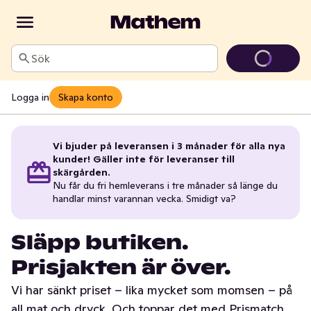
Sök
Logga in
Skapa konto
Vi bjuder på leveransen i 3 månader för alla nya
kunder! Gäller inte för leveranser till
skärgården.
Nu får du fri hemleverans i tre månader så länge du
handlar minst varannan vecka. Smidigt va?
Släpp butiken.
Prisjakten är över.
Vi har sänkt priset – lika mycket som momsen – på
all mat och dryck. Och toppar det med Prismatch