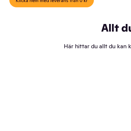
Klicka hem med leverans från 0 kr
Allt d
Här hittar du allt du kan
Iskalla glassar
Sl