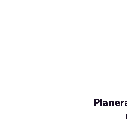
Över 230 glassorter, och vi
s
låter ingen smälta på vägen
Gl
hem. Fyll frysen med dina
gl
favoriter i sommar
so
al
Planer