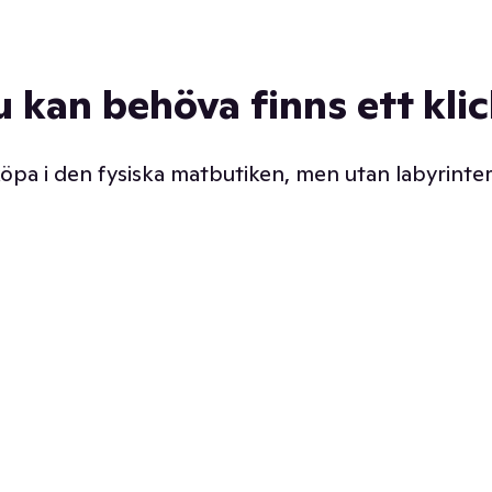
u kan behöva finns ett kli
 köpa i den fysiska matbutiken, men utan labyrinter
äpp butiken. Det är ju
Prismatch med garanti