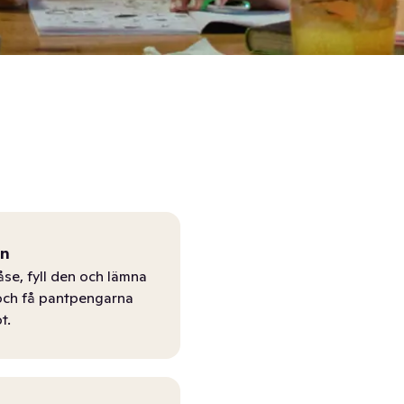
ån
åse, fyll den och lämna
r och få pantpengarna
t.