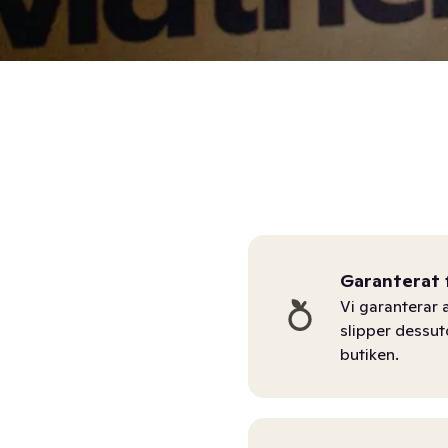
Garanterat 
Vi garanterar a
slipper dessu
butiken.