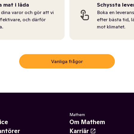
a mat i låda
Schyssta leve
dina varor och gör att vi
Boka en leverans
ffektivare, och därför
efter bästa tid, l
a.
mot klimatet.
Vanliga frågor
Mathem
ice
Om Mathem
antörer
Karriär