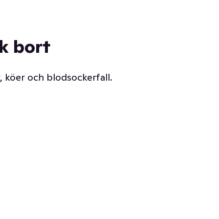
ck bort
, köer och blodsockerfall.
Vår delikatessdisk