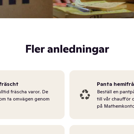
Fler anledningar
fräscht
Panta hemifr
lltid fräscha varor. De
Beställ en pantp
tom ta omvägen genom
till vår chauffö
på Mathemkonto