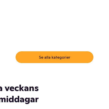
ommar.
Här får du samma varor till
samma lägsta pris som i
öm inte myggspray! Och
matbutiken. Men utan att g
ass. Och saft. Och
till matbutiken
lskydd... Ja, du fattar. Vi har
lt du behöver
Se alla kategorier
a veckans
middagar