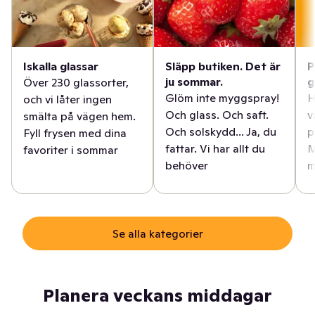
Iskalla glassar
Släpp butiken. Det är
P
ju sommar.
g
Över 230 glassorter,
Glöm inte myggspray!
H
och vi låter ingen
Och glass. Och saft.
v
smälta på vägen hem.
Och solskydd... Ja, du
p
Fyll frysen med dina
fattar. Vi har allt du
M
favoriter i sommar
behöver
m
Se alla kategorier
Planera veckans middagar