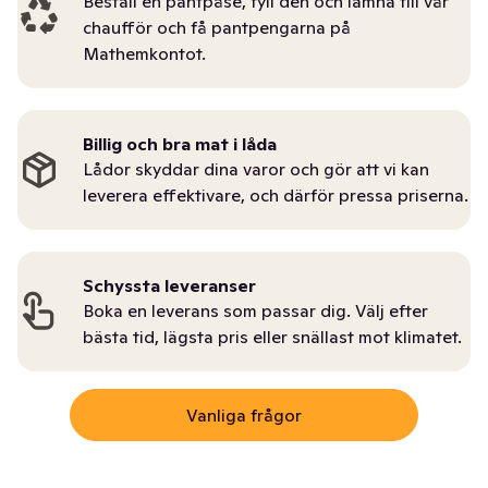
Beställ en pantpåse, fyll den och lämna till vår
chaufför och få pantpengarna på
Mathemkontot.
Billig och bra mat i låda
Lådor skyddar dina varor och gör att vi kan
leverera effektivare, och därför pressa priserna.
Schyssta leveranser
Boka en leverans som passar dig. Välj efter
bästa tid, lägsta pris eller snällast mot klimatet.
Vanliga frågor