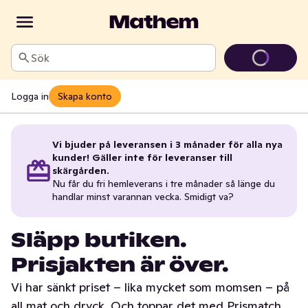
Sök
Logga in
Skapa konto
Vi bjuder på leveransen i 3 månader för alla nya
kunder! Gäller inte för leveranser till
skärgården.
Nu får du fri hemleverans i tre månader så länge du
handlar minst varannan vecka. Smidigt va?
Släpp butiken.
Prisjakten är över.
Vi har sänkt priset – lika mycket som momsen – på
all mat och dryck. Och toppar det med Prismatch