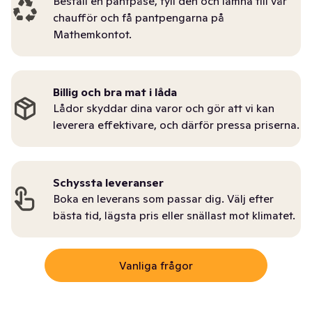
Beställ en pantpåse, fyll den och lämna till vår
chaufför och få pantpengarna på
Mathemkontot.
Billig och bra mat i låda
Lådor skyddar dina varor och gör att vi kan
leverera effektivare, och därför pressa priserna.
Schyssta leveranser
Boka en leverans som passar dig. Välj efter
bästa tid, lägsta pris eller snällast mot klimatet.
Vanliga frågor