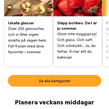
Iskalla glassar
Släpp butiken. Det är
P
ju sommar.
g
Över 230 glassorter,
Glöm inte myggspray!
H
och vi låter ingen
Och glass. Och saft.
v
smälta på vägen hem.
Och solskydd... Ja, du
p
Fyll frysen med dina
fattar. Vi har allt du
M
favoriter i sommar
behöver
m
Se alla kategorier
Planera veckans middagar