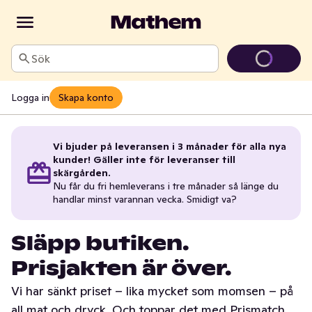
Sök
Logga in
Skapa konto
Vi bjuder på leveransen i 3 månader för alla nya
kunder! Gäller inte för leveranser till
skärgården.
Nu får du fri hemleverans i tre månader så länge du
handlar minst varannan vecka. Smidigt va?
Släpp butiken.
Prisjakten är över.
Vi har sänkt priset – lika mycket som momsen – på
all mat och dryck. Och toppar det med Prismatch