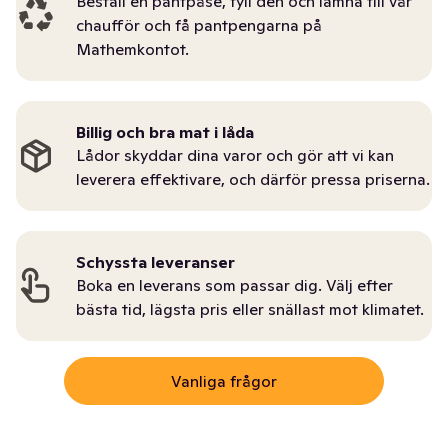
Beställ en pantpåse, fyll den och lämna till vår
chaufför och få pantpengarna på
Mathemkontot.
Billig och bra mat i låda
Lådor skyddar dina varor och gör att vi kan
leverera effektivare, och därför pressa priserna.
Schyssta leveranser
Boka en leverans som passar dig. Välj efter
bästa tid, lägsta pris eller snällast mot klimatet.
Vanliga frågor