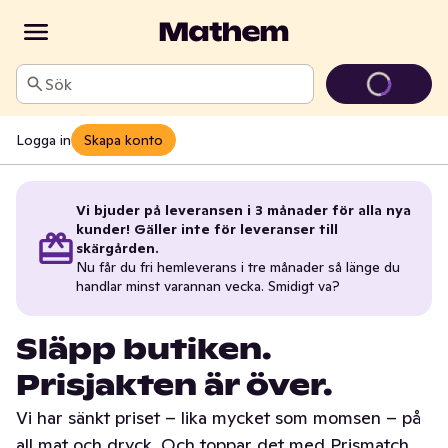
Sök
Logga in
Skapa konto
Vi bjuder på leveransen i 3 månader för alla nya
kunder! Gäller inte för leveranser till
skärgården.
Nu får du fri hemleverans i tre månader så länge du
handlar minst varannan vecka. Smidigt va?
Släpp butiken.
Prisjakten är över.
Vi har sänkt priset – lika mycket som momsen – på
all mat och dryck. Och toppar det med Prismatch