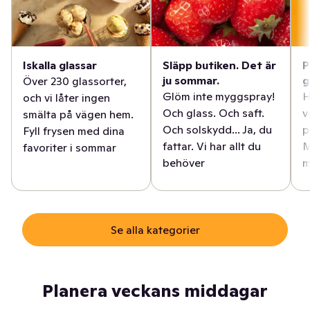
Iskalla glassar
Släpp butiken. Det är
P
ju sommar.
g
Över 230 glassorter,
Glöm inte myggspray!
H
och vi låter ingen
Och glass. Och saft.
v
smälta på vägen hem.
Och solskydd... Ja, du
p
Fyll frysen med dina
fattar. Vi har allt du
M
favoriter i sommar
behöver
m
Se alla kategorier
Planera veckans middagar