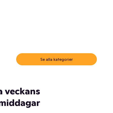
ommar.
Här får du samma varor till
samma lägsta pris som i
öm inte myggspray! Och
matbutiken. Men utan att g
ass. Och saft. Och
till matbutiken
lskydd... Ja, du fattar. Vi har
lt du behöver
Se alla kategorier
a veckans
middagar