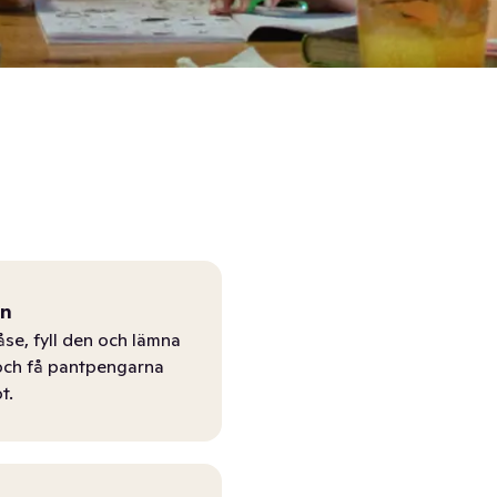
ån
åse, fyll den och lämna
r och få pantpengarna
t.