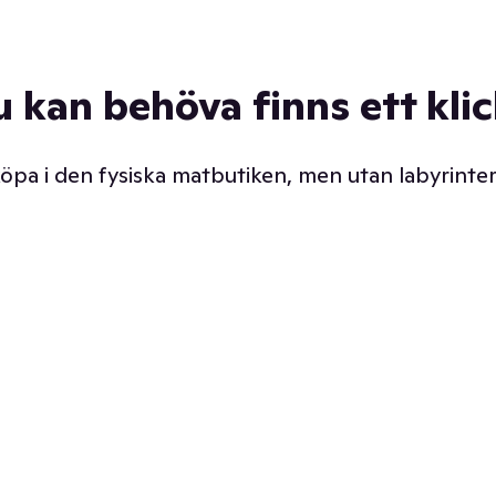
u kan behöva finns ett kli
 köpa i den fysiska matbutiken, men utan labyrinter
äpp butiken. Det är ju
Prismatch med garanti