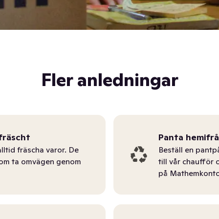
Fler anledningar
fräscht
Panta hemifr
lltid fräscha varor. De
Beställ en pantp
tom ta omvägen genom
till vår chauffö
på Mathemkonto