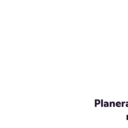
Över 230 glassorter, och vi
s
låter ingen smälta på vägen
Gl
hem. Fyll frysen med dina
gl
favoriter i sommar
so
al
Planer