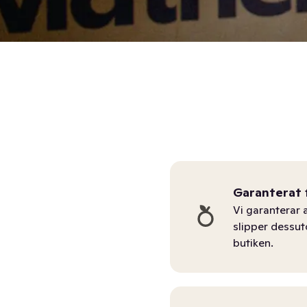
Garanterat 
Vi garanterar a
slipper dessu
butiken.