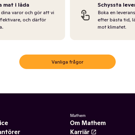
a mat i låda
Schyssta leve
dina varor och gör att vi
Boka en leverans
ffektivare, och därför
efter bästa tid, l
a.
mot klimatet.
Vanliga frågor
Mathem
ice
Om Mathem
antörer
Karriär