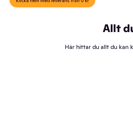
Klicka hem med leverans från 0 kr
Allt d
Här hittar du allt du kan
Iskalla glassar
Sl