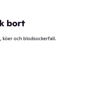
ck bort
, köer och blodsockerfall.
Vår delikatessdisk