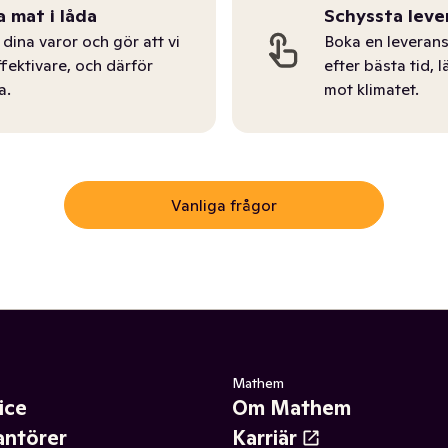
a mat i låda
Schyssta leve
dina varor och gör att vi
Boka en leverans
ffektivare, och därför
efter bästa tid, l
a.
mot klimatet.
Vanliga frågor
Mathem
ice
Om Mathem
antörer
Karriär