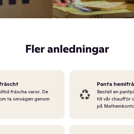
Fler anledningar
fräscht
Panta hemifr
lltid fräscha varor. De
Beställ en pantp
tom ta omvägen genom
till vår chauffö
på Mathemkonto