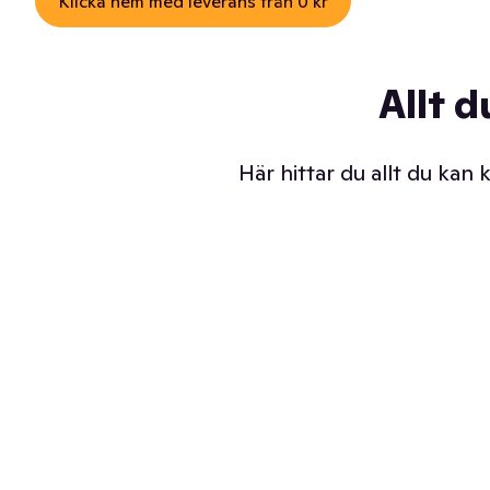
Klicka hem med leverans från 0 kr
Allt d
Här hittar du allt du kan
Iskalla glassar
Sl