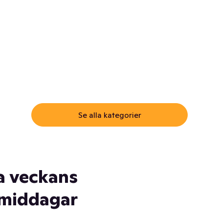
ommar.
Här får du samma varor till
samma lägsta pris som i
öm inte myggspray! Och
matbutiken. Men utan att g
ass. Och saft. Och
till matbutiken
lskydd... Ja, du fattar. Vi har
lt du behöver
Se alla kategorier
a veckans
middagar