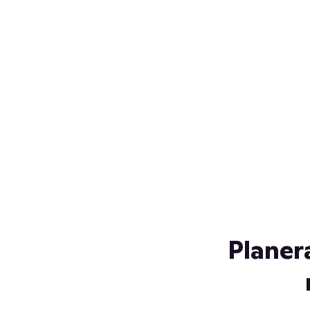
Över 230 glassorter, och vi
s
låter ingen smälta på vägen
Gl
hem. Fyll frysen med dina
gl
favoriter i sommar
so
al
Planer