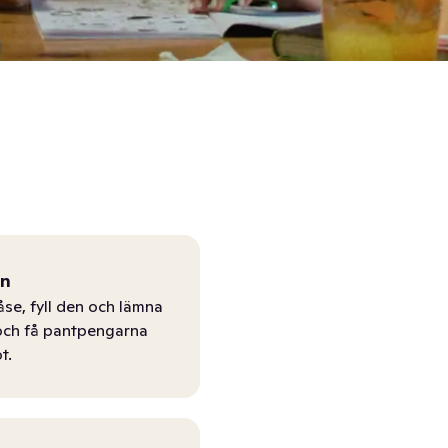
ån
åse, fyll den och lämna
r och få pantpengarna
t.