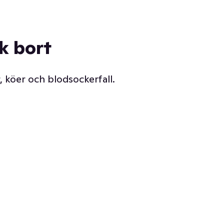
ck bort
, köer och blodsockerfall.
Vår delikatessdisk