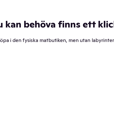
u kan behöva finns ett kli
 köpa i den fysiska matbutiken, men utan labyrinter
äpp butiken. Det är ju
Prismatch med garanti