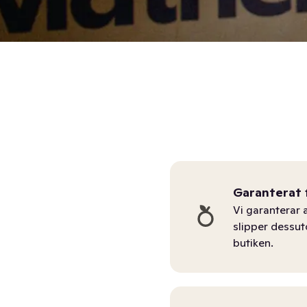
Garanterat 
Vi garanterar a
slipper dessu
butiken.