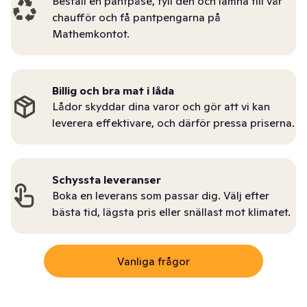
Beställ en pantpåse, fyll den och lämna till vår
chaufför och få pantpengarna på
Mathemkontot.
Billig och bra mat i låda
Lådor skyddar dina varor och gör att vi kan
leverera effektivare, och därför pressa priserna.
Schyssta leveranser
Boka en leverans som passar dig. Välj efter
bästa tid, lägsta pris eller snällast mot klimatet.
Vanliga frågor