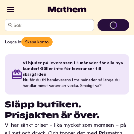
Sök
Logga in
Skapa konto
Vi bjuder på leveransen i 3 månader för alla nya
kunder! Gäller inte för leveranser till
skärgården.
Nu får du fri hemleverans i tre månader så länge du
handlar minst varannan vecka. Smidigt va?
Släpp butiken.
Prisjakten är över.
Vi har sänkt priset – lika mycket som momsen – på
all mat och dryck. Och toppar det med Prismatch