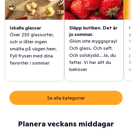
Iskalla glassar
Släpp butiken. Det är
P
ju sommar.
g
Över 230 glassorter,
Glöm inte myggspray!
H
och vi låter ingen
Och glass. Och saft.
v
smälta på vägen hem.
Och solskydd... Ja, du
p
Fyll frysen med dina
fattar. Vi har allt du
M
favoriter i sommar
behöver
m
Se alla kategorier
Planera veckans middagar