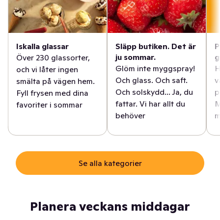
Iskalla glassar
Släpp butiken. Det är
P
ju sommar.
g
Över 230 glassorter,
Glöm inte myggspray!
H
och vi låter ingen
Och glass. Och saft.
v
smälta på vägen hem.
Och solskydd... Ja, du
p
Fyll frysen med dina
fattar. Vi har allt du
M
favoriter i sommar
behöver
m
Se alla kategorier
Planera veckans middagar