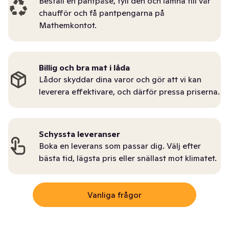
Beställ en pantpåse, fyll den och lämna till vår
chaufför och få pantpengarna på
Mathemkontot.
Billig och bra mat i låda
Lådor skyddar dina varor och gör att vi kan
leverera effektivare, och därför pressa priserna.
Schyssta leveranser
Boka en leverans som passar dig. Välj efter
bästa tid, lägsta pris eller snällast mot klimatet.
Vanliga frågor