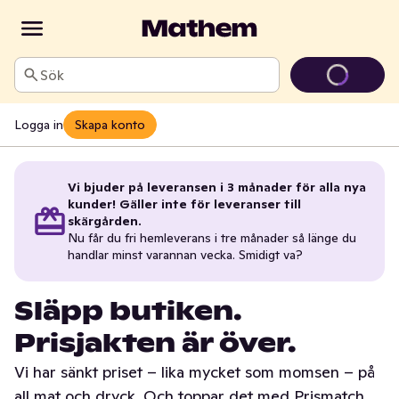
Sök
Logga in
Skapa konto
Vi bjuder på leveransen i 3 månader för alla nya
kunder! Gäller inte för leveranser till
skärgården.
Nu får du fri hemleverans i tre månader så länge du
handlar minst varannan vecka. Smidigt va?
Släpp butiken.
Prisjakten är över.
Vi har sänkt priset – lika mycket som momsen – på
all mat och dryck. Och toppar det med Prismatch