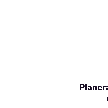
Över 230 glassorter, och vi
s
låter ingen smälta på vägen
Gl
hem. Fyll frysen med dina
gl
favoriter i sommar
so
al
Planer