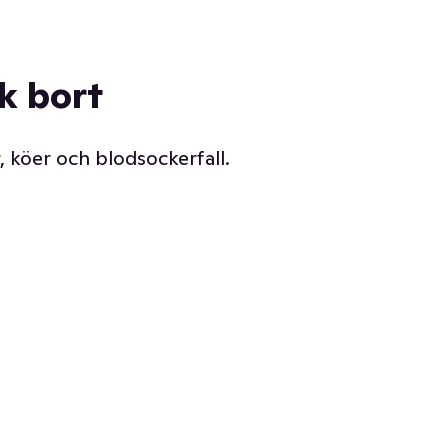
ck bort
, köer och blodsockerfall.
Vår delikatessdisk