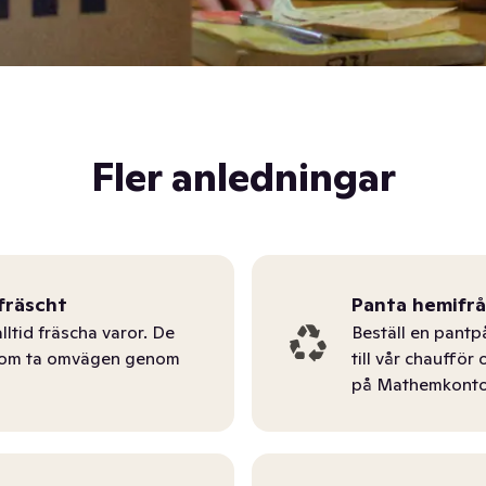
Fler anledningar
fräscht
Panta hemifr
lltid fräscha varor. De
Beställ en pantp
tom ta omvägen genom
till vår chauffö
på Mathemkonto