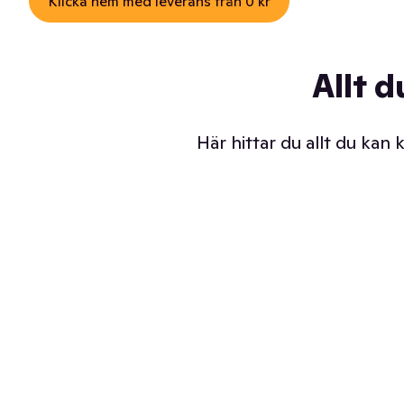
Klicka hem med leverans från 0 kr
Allt d
Här hittar du allt du kan
Iskalla glassar
Sl