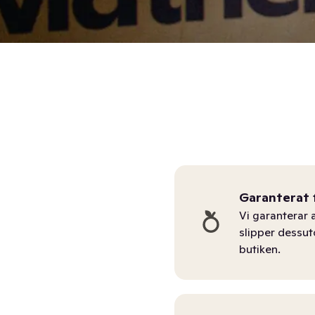
Garanterat 
Vi garanterar a
slipper dessu
butiken.