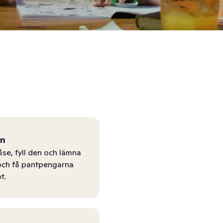
ån
åse, fyll den och lämna
r och få pantpengarna
t.