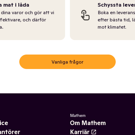
a mat i låda
Schyssta leve
dina varor och gör att vi
Boka en leverans
ffektivare, och därför
efter bästa tid, l
a.
mot klimatet.
Vanliga frågor
Mathem
ice
Om Mathem
antörer
Karriär