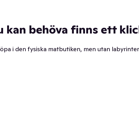
u kan behöva finns ett kli
 köpa i den fysiska matbutiken, men utan labyrinter
äpp butiken. Det är ju
Prismatch med garanti