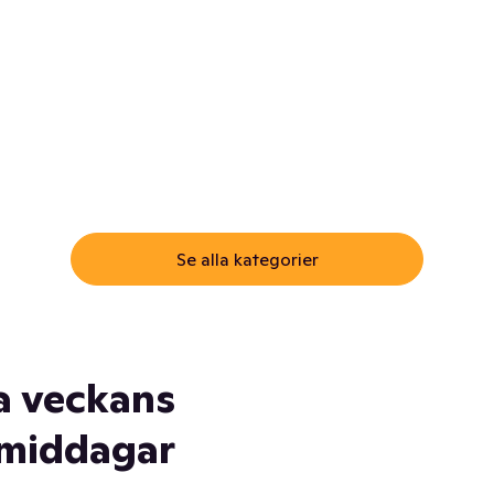
ommar.
Här får du samma varor till
samma lägsta pris som i
öm inte myggspray! Och
matbutiken. Men utan att g
ass. Och saft. Och
till matbutiken
lskydd... Ja, du fattar. Vi har
lt du behöver
Se alla kategorier
a veckans
middagar