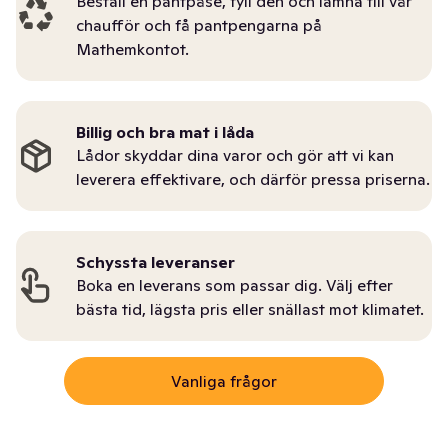
Beställ en pantpåse, fyll den och lämna till vår
chaufför och få pantpengarna på
Mathemkontot.
Billig och bra mat i låda
Lådor skyddar dina varor och gör att vi kan
leverera effektivare, och därför pressa priserna.
Schyssta leveranser
Boka en leverans som passar dig. Välj efter
bästa tid, lägsta pris eller snällast mot klimatet.
Vanliga frågor