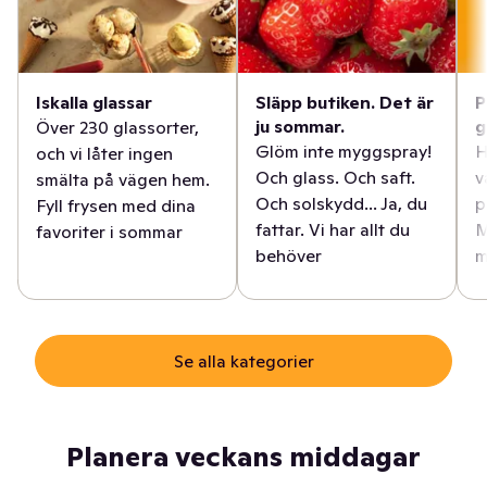
Iskalla glassar
Släpp butiken. Det är
P
ju sommar.
g
Över 230 glassorter,
Glöm inte myggspray!
H
och vi låter ingen
Och glass. Och saft.
v
smälta på vägen hem.
Och solskydd... Ja, du
p
Fyll frysen med dina
fattar. Vi har allt du
M
favoriter i sommar
behöver
m
Se alla kategorier
Planera veckans middagar