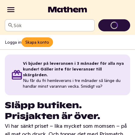
Sök
Logga in
Skapa konto
Vi bjuder på leveransen i 3 månader för alla nya
kunder! Gäller inte för leveranser till
skärgården.
Nu får du fri hemleverans i tre månader så länge du
handlar minst varannan vecka. Smidigt va?
Släpp butiken.
Prisjakten är över.
Vi har sänkt priset – lika mycket som momsen – på
all mat och dryck. Och toppar det med Prismatch