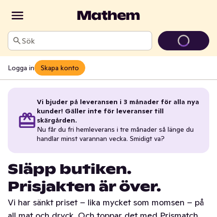
Sök
Logga in
Skapa konto
Vi bjuder på leveransen i 3 månader för alla nya
kunder! Gäller inte för leveranser till
skärgården.
Nu får du fri hemleverans i tre månader så länge du
handlar minst varannan vecka. Smidigt va?
Släpp butiken.
Prisjakten är över.
Vi har sänkt priset – lika mycket som momsen – på
all mat och dryck. Och toppar det med Prismatch