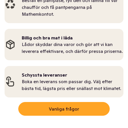
Beställ en pantpåse, fyll den och lämna till vår
chaufför och få pantpengarna på
Mathemkontot.
Billig och bra mat i låda
Lådor skyddar dina varor och gör att vi kan
leverera effektivare, och därför pressa priserna.
Schyssta leveranser
Boka en leverans som passar dig. Välj efter
bästa tid, lägsta pris eller snällast mot klimatet.
Vanliga frågor