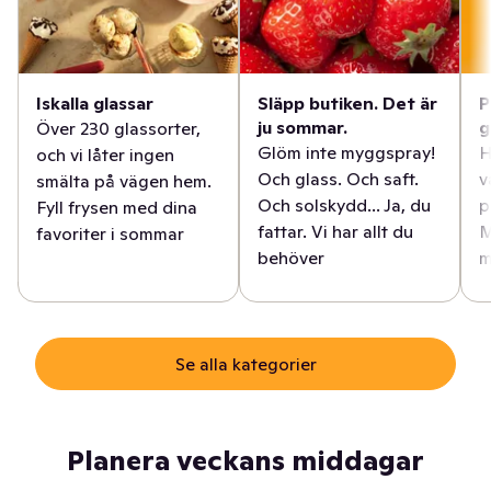
Iskalla glassar
Släpp butiken. Det är
P
ju sommar.
g
Över 230 glassorter,
Glöm inte myggspray!
H
och vi låter ingen
Och glass. Och saft.
v
smälta på vägen hem.
Och solskydd... Ja, du
p
Fyll frysen med dina
fattar. Vi har allt du
M
favoriter i sommar
behöver
m
Se alla kategorier
Planera veckans middagar