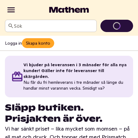
Sök
Logga in
Skapa konto
Vi bjuder på leveransen i 3 månader för alla nya
kunder! Gäller inte för leveranser till
skärgården.
Nu får du fri hemleverans i tre månader så länge du
handlar minst varannan vecka. Smidigt va?
Släpp butiken.
Prisjakten är över.
Vi har sänkt priset – lika mycket som momsen – på
all mat och dryck. Och toppar det med Prismatch