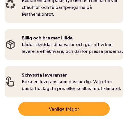
Beställ en pantpåse, fyll den och lämna till vår
chaufför och få pantpengarna på
Mathemkontot.
Billig och bra mat i låda
Lådor skyddar dina varor och gör att vi kan
leverera effektivare, och därför pressa priserna.
Schyssta leveranser
Boka en leverans som passar dig. Välj efter
bästa tid, lägsta pris eller snällast mot klimatet.
Vanliga frågor