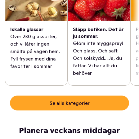
Iskalla glassar
Släpp butiken. Det är
P
ju sommar.
g
Över 230 glassorter,
Glöm inte myggspray!
H
och vi låter ingen
Och glass. Och saft.
v
smälta på vägen hem.
Och solskydd... Ja, du
p
Fyll frysen med dina
fattar. Vi har allt du
M
favoriter i sommar
behöver
m
Se alla kategorier
Planera veckans middagar