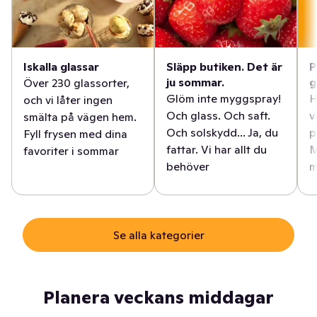
Iskalla glassar
Släpp butiken. Det är
P
ju sommar.
g
Över 230 glassorter,
Glöm inte myggspray!
H
och vi låter ingen
Och glass. Och saft.
v
smälta på vägen hem.
Och solskydd... Ja, du
p
Fyll frysen med dina
fattar. Vi har allt du
M
favoriter i sommar
behöver
m
Se alla kategorier
Planera veckans middagar