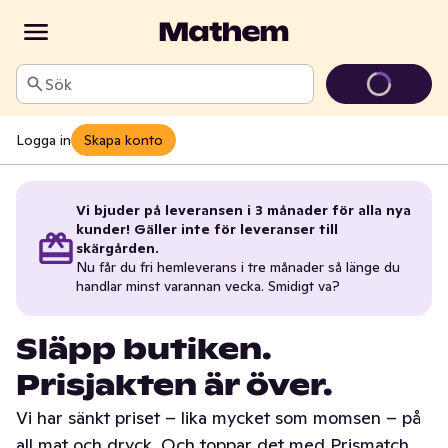
Sök
Logga in
Skapa konto
Vi bjuder på leveransen i 3 månader för alla nya
kunder! Gäller inte för leveranser till
skärgården.
Nu får du fri hemleverans i tre månader så länge du
handlar minst varannan vecka. Smidigt va?
Släpp butiken.
Prisjakten är över.
Vi har sänkt priset – lika mycket som momsen – på
all mat och dryck. Och toppar det med Prismatch