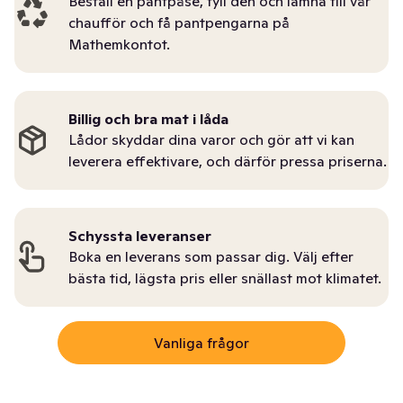
Beställ en pantpåse, fyll den och lämna till vår
chaufför och få pantpengarna på
Mathemkontot.
Billig och bra mat i låda
Lådor skyddar dina varor och gör att vi kan
leverera effektivare, och därför pressa priserna.
Schyssta leveranser
Boka en leverans som passar dig. Välj efter
bästa tid, lägsta pris eller snällast mot klimatet.
Vanliga frågor